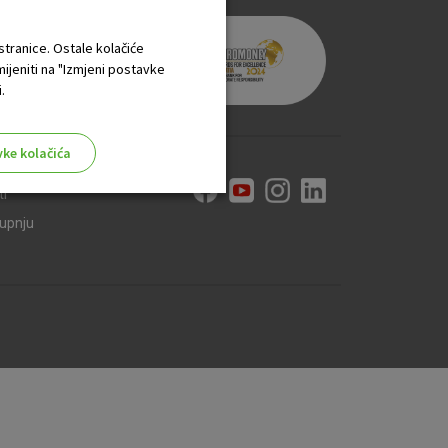
 stranice. Ostale kolačiće
mijeniti na "Izmjeni postavke
.
vke kolačića
ti
kupnju
aktivni
ske stranice i ne mogu se
tavljaju kao odgovor na vaše
što su postavke kolačića. Svoj
iće ili pošalje upozorenje o
 raditi. Ti kolačići ne
 identificirati.