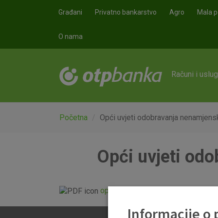
Skoči na glavni sadržaj
Građani
Privatno bankarstvo
Agro
Mala p
O nama
Računi i uslu
Početna
Opći uvjeti odobravanja nenamjensk
Opći uvjeti odo
opci_uvjeti_odobravanja_gotovins
Informacije o