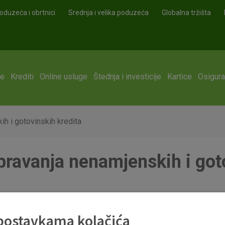
oduzeća i obrtnici
Srednja i velika poduzeća
Globalna tržišta
ge
Krediti
Online usluge
Štednja i investicije
Kartice
Osigura
ih i gotovinskih kredita
bravanja nenamjenskih i got
kih_kredita_gradjanima_vazeci_od_04.01.2016._.pdf
 postavkama kolačića