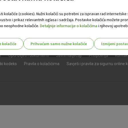
ti kolačiće (cookies). Nužni kolačići su potrebni za ispravan rad internetske
skustvo i prikaz relevantnih oglasa i sadržaja. Postavke kolačića možete pro
 samo neophodne kolačiće.
Detaljnije informacije o kolačićima
i njihovoj upotrebi
e kolačiće
Prihvaćam samo nužne kolačiće
Izmijeni posta
s!
e
Opći uvjeti i dokumenti
Javni natječaji
Priopćenja
Kontak
čki kodeks
Pravila o kolačićima
Savjeti i pravila za sigurnu online 
Nužni (tehnički) kolačići - uvijek 
Nužni
kolačići
Ovi kolačići nužni su za funkcioniranje internet
isključiti u našim sustavima. Uobičajeno se pos
radnje koje uključuju zahtjev za uslugama, kao 
preglednik možete postaviti da blokira te kolač
njima, ali u tom slučaju neki dijelovi stranice neće
pohranjuju nikakve informacije koje bi vas mogle