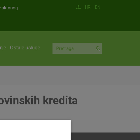
HR
EN
Faktoring
nje
Ostale usluge
ovinskih kredita