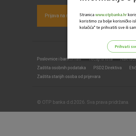
Stranica
www.otpbanka.hr
koris
Prijava na newsletter OTP banke
koristimo za bolje korisničko i
kolačića" te prihvatiti sve ili
Prihvati sv
Odaberite najbolju opciju za va
Poslovnice i bankomati
Tečajna lista
Naknad
Zaštita osobnih podataka
PSD2 Direktiva
Eti
Zaštita starijih osoba od prijevara
© OTP banka d.d.2026. Sva prava pridržana.