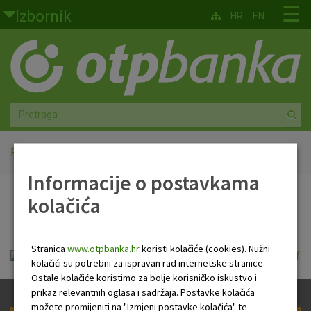
Skoči na glavni sadržaj
☰
Izbornik
HR
EN
Građani
Privatno bankarstvo
Agro
Mala poduzeća i obrtnici
Početna
Kamatne stope
Informacije o postavkama
Srednja i velika poduzeća
kolačića
Kamatne stope
Globalna tržišta
Stranica
www.otpbanka.hr
koristi kolačiće (cookies). Nužni
Faktoring
kamatne_stope_vrijedece_1_sijecnja_2016.pdf
kolačići su potrebni za ispravan rad internetske stranice.
Ostale kolačiće koristimo za bolje korisničko iskustvo i
O nama
prikaz relevantnih oglasa i sadržaja. Postavke kolačića
možete promijeniti na "Izmjeni postavke kolačića" te