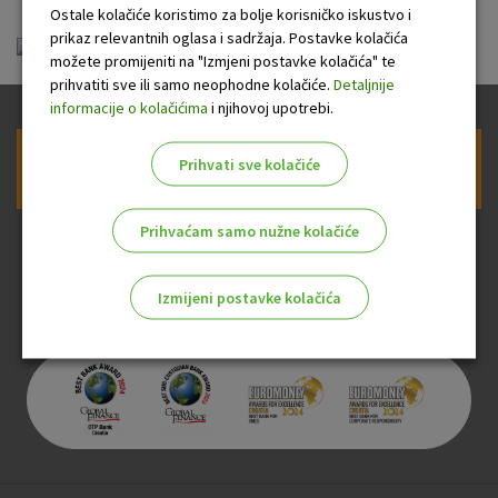
Ostale kolačiće koristimo za bolje korisničko iskustvo i
prikaz relevantnih oglasa i sadržaja. Postavke kolačića
ou-krediti-gotovinski_20151001.pdf
možete promijeniti na "Izmjeni postavke kolačića" te
prihvatiti sve ili samo neophodne kolačiće.
Detaljnije
informacije o kolačićima
i njihovoj upotrebi.
Prihvati sve kolačiće
Prijava na newsletter OTP banke
Prihvaćam samo nužne kolačiće
Izmijeni postavke kolačića
Odaberite najbolju opciju za vas!