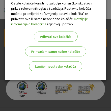
Ostale kolačiće koristimo za bolje korisničko iskustvo i
prikaz relevantnih oglasa i sadržaja. Postavke kolačića
ou_m-banking.pdf
možete promijeniti na "Izmjeni postavke kolačića" te
prihvatiti sve ili samo neophodne kolačiće.
Detaljnije
informacije o kolačićima
i njihovoj upotrebi.
Prihvati sve kolačiće
Prijava na newsletter OTP banke
Prihvaćam samo nužne kolačiće
Izmijeni postavke kolačića
Odaberite najbolju opciju za vas!