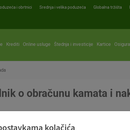
oduzeća i obrtnici
Srednja i velika poduzeća
Globalna tržišta
ge
Krediti
Online usluge
Štednja i investicije
Kartice
Osigura
ada
lnik o obračunu kamata i n
nada u poslovanju sa stanovništvom 01.01.2023.pdf
 postavkama kolačića