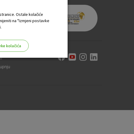
 stranice. Ostale kolačiće
mijeniti na "Izmjeni postavke
.
vke kolačića
ti
kupnju
aktivni
ske stranice i ne mogu se
tavljaju kao odgovor na vaše
što su postavke kolačića. Svoj
iće ili pošalje upozorenje o
 raditi. Ti kolačići ne
 identificirati.