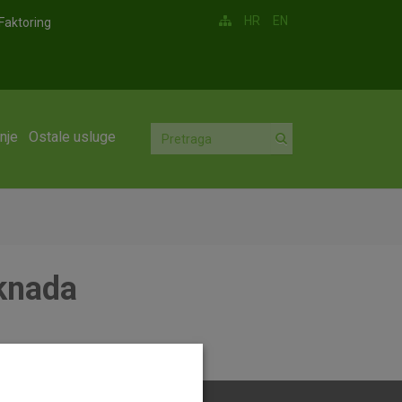
HR
EN
Faktoring
nje
Ostale usluge
aknada