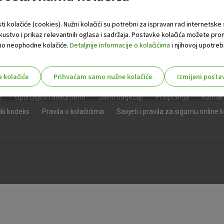
ti kolačiće (cookies). Nužni kolačići su potrebni za ispravan rad internetske
skustvo i prikaz relevantnih oglasa i sadržaja. Postavke kolačića možete pro
 samo neophodne kolačiće.
Detaljnije informacije o kolačićima
i njihovoj upotrebi
e kolačiće
Prihvaćam samo nužne kolačiće
Izmijeni posta
s!
e
Opći uvjeti i dokumenti
Javni natječaji
Priopćenja
Kontak
čki kodeks
Pravila o kolačićima
Savjeti i pravila za sigurnu online 
Nužni (tehnički) kolačići - uvijek 
Nužni
kolačići
Ovi kolačići nužni su za funkcioniranje internet
isključiti u našim sustavima. Uobičajeno se pos
radnje koje uključuju zahtjev za uslugama, kao 
preglednik možete postaviti da blokira te kolač
njima, ali u tom slučaju neki dijelovi stranice neće
pohranjuju nikakve informacije koje bi vas mogle