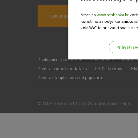
Stranica
www.otpbanka.hr
koris
Prijava na newsletter OTP banke
koristimo za bolje korisničko i
kolačića" te prihvatiti sve ili
Prihvati sv
Odaberite najbolju opciju za va
Poslovnice i bankomati
Tečajna lista
Naknad
Zaštita osobnih podataka
PSD2 Direktiva
Eti
Zaštita starijih osoba od prijevara
© OTP banka d.d.2026. Sva prava pridržana.