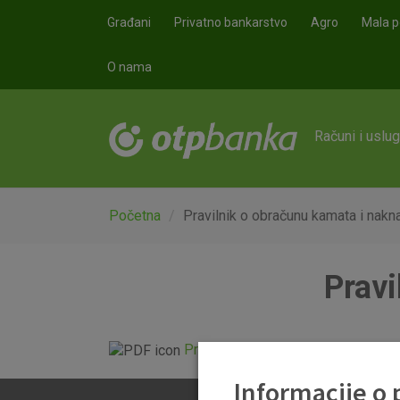
Skoči na glavni sadržaj
Građani
Privatno bankarstvo
Agro
Mala p
O nama
Računi i uslu
Početna
Pravilnik o obračunu kamata i nakn
Pravi
Pravilnik o obračunu kamata i nak
Informacije o