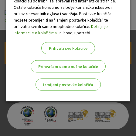
kolačići su potrebni za ispravan rad internetske stranice.
Ostale kolačiće koristimo za bolje korisničko iskustvo i
Opće informacije o računu strane fizičke
prikaz relevantnih oglasa i sadržaja. Postavke kolačića
možete promijeniti na "Izmjeni postavke kolačića" te
osobe.pdf
prihvatiti sve ili samo neophodne kolačiće.
Detaljnije
informacije o kolačićima
i njihovoj upotrebi.
Prihvati sve kolačiće
Prijava na newsletter OTP banke
Prihvaćam samo nužne kolačiće
Izmijeni postavke kolačića
Odaberite najbolju opciju za vas!