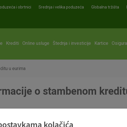
oduzeća i obrtnici
Srednja i velika poduzeća
Globalna tržišta
ge
Krediti
Online usluge
Štednja i investicije
Kartice
Osigura
ditu u eurima
rmacije o stambenom kredit
ditu u eurima 2,99_15052020.pdf
 postavkama kolačića