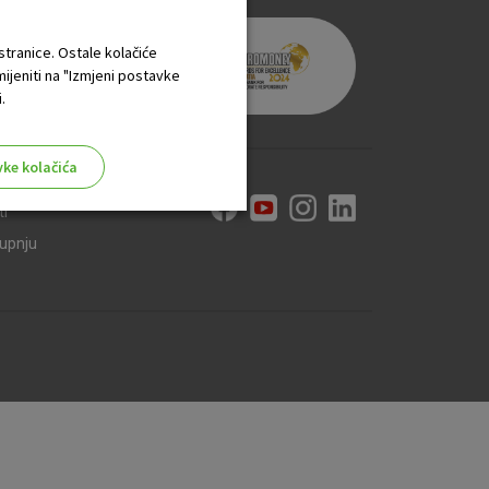
 stranice. Ostale kolačiće
mijeniti na "Izmjeni postavke
.
vke kolačića
ti
kupnju
aktivni
ske stranice i ne mogu se
tavljaju kao odgovor na vaše
što su postavke kolačića. Svoj
iće ili pošalje upozorenje o
 raditi. Ti kolačići ne
 identificirati.