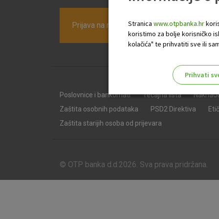
Stranica
www.otpbanka.hr
koris
Prijava na newsletter OTP banke
koristimo za bolje korisničko i
kolačića" te prihvatiti sve ili
Prihvati sv
Odaberite najbolju opciju za va
Poslovnice i bankomati
Tečajna lista
Naknad
Zaštita osobnih podataka
PSD2 Direktiva
Eti
Zaštita starijih osoba od prijevara
© OTP banka d.d.2026. Sva prava pridržana.