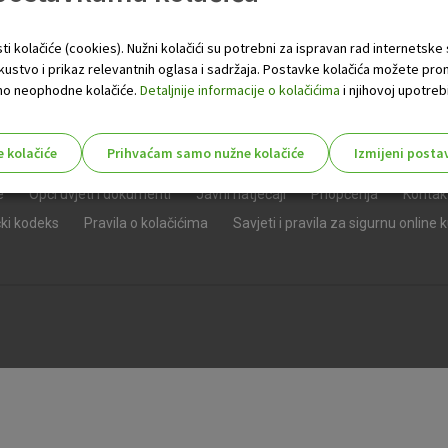
ti kolačiće (cookies). Nužni kolačići su potrebni za ispravan rad internetske
skustvo i prikaz relevantnih oglasa i sadržaja. Postavke kolačića možete pro
 samo neophodne kolačiće.
Detaljnije informacije o kolačićima
i njihovoj upotrebi
e kolačiće
Prihvaćam samo nužne kolačiće
Izmijeni posta
s!
e
Opći uvjeti i dokumenti
Javni natječaji
Priopćenja
Kontak
čki kodeks
Pravila o kolačićima
Savjeti i pravila za sigurnu online 
Nužni (tehnički) kolačići - uvijek 
Nužni
kolačići
Ovi kolačići nužni su za funkcioniranje internet
isključiti u našim sustavima. Uobičajeno se pos
radnje koje uključuju zahtjev za uslugama, kao 
preglednik možete postaviti da blokira te kolač
njima, ali u tom slučaju neki dijelovi stranice neće
pohranjuju nikakve informacije koje bi vas mogle