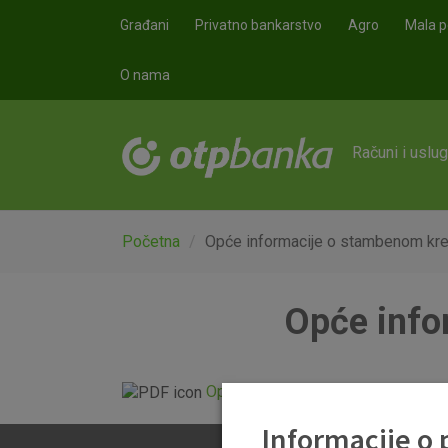
Skoči na glavni sadržaj
Građani
Privatno bankarstvo
Agro
Mala p
O nama
Računi i uslu
Početna
Opće informacije o stambenom kre
Opće info
Opce informacije o stambenom kre
Informacije o