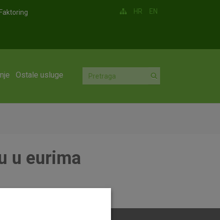
HR
EN
Faktoring
nje
Ostale usluge
u u eurima