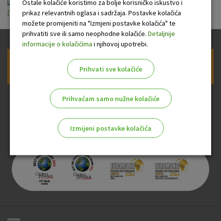
Kamatne stope OTP banke za kredite građana
Ostale kolačiće koristimo za bolje korisničko iskustvo i
prikaz relevantnih oglasa i sadržaja. Postavke kolačića
01.01.2021..pdf
možete promijeniti na "Izmjeni postavke kolačića" te
prihvatiti sve ili samo neophodne kolačiće.
Detaljnije
informacije o kolačićima
i njihovoj upotrebi.
Prijava na newsletter OTP banke
Prihvati sve kolačiće
Prihvaćam samo nužne kolačiće
Izmijeni postavke kolačića
Odaberite najbolju opciju za vas!