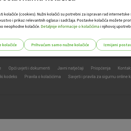
ti kolačiće (cookies). Nužni kolačići su potrebni za ispravan rad internetske
skustvo i prikaz relevantnih oglasa i sadržaja. Postavke kolačića možete pro
 samo neophodne kolačiće.
Detaljnije informacije o kolačićima
i njihovoj upotrebi
e kolačiće
Prihvaćam samo nužne kolačiće
Izmijeni posta
s!
e
Opći uvjeti i dokumenti
Javni natječaji
Priopćenja
Kontak
čki kodeks
Pravila o kolačićima
Savjeti i pravila za sigurnu online 
Nužni (tehnički) kolačići - uvijek 
Nužni
kolačići
Ovi kolačići nužni su za funkcioniranje internet
isključiti u našim sustavima. Uobičajeno se pos
radnje koje uključuju zahtjev za uslugama, kao 
preglednik možete postaviti da blokira te kolač
njima, ali u tom slučaju neki dijelovi stranice neće
pohranjuju nikakve informacije koje bi vas mogle