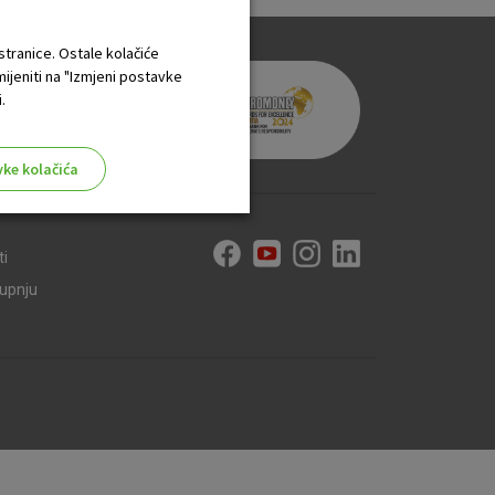
 stranice. Ostale kolačiće
mijeniti na "Izmjeni postavke
.
vke kolačića
ti
kupnju
aktivni
ske stranice i ne mogu se
tavljaju kao odgovor na vaše
što su postavke kolačića. Svoj
iće ili pošalje upozorenje o
 raditi. Ti kolačići ne
 identificirati.