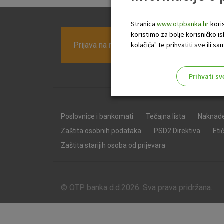
Stranica
www.otpbanka.hr
koris
koristimo za bolje korisničko i
Prijava na newsletter OTP banke
kolačića" te prihvatiti sve ili
Prihvati sv
Odaberite najbolju opciju za va
Poslovnice i bankomati
Tečajna lista
Naknad
Zaštita osobnih podataka
PSD2 Direktiva
Eti
Zaštita starijih osoba od prijevara
© OTP banka d.d.2026. Sva prava pridržana.