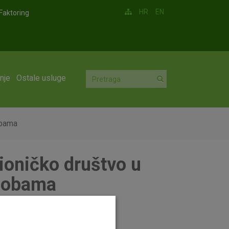
HR
EN
Faktoring
nje
Ostale usluge
obama
ioničko društvo u
osobama