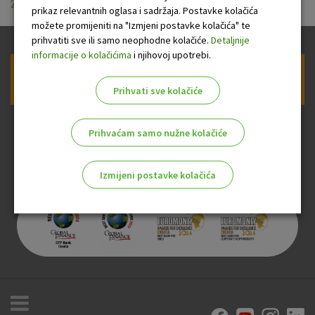
20200303 .pdf
prikaz relevantnih oglasa i sadržaja. Postavke kolačića
možete promijeniti na "Izmjeni postavke kolačića" te
prihvatiti sve ili samo neophodne kolačiće.
Detaljnije
informacije o kolačićima
i njihovoj upotrebi.
Prijava na newsletter OTP banke
Prihvati sve kolačiće
Prihvaćam samo nužne kolačiće
Izmijeni postavke kolačića
Odaberite najbolju opciju za vas!