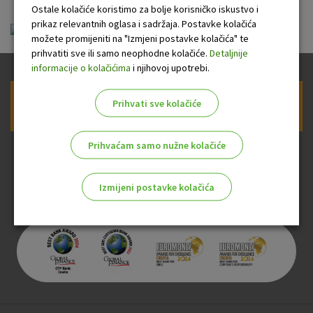
Ostale kolačiće koristimo za bolje korisničko iskustvo i
prikaz relevantnih oglasa i sadržaja. Postavke kolačića
tarifnik_20151201.pdf
možete promijeniti na "Izmjeni postavke kolačića" te
prihvatiti sve ili samo neophodne kolačiće.
Detaljnije
informacije o kolačićima
i njihovoj upotrebi.
Prihvati sve kolačiće
Prijava na newsletter OTP banke
Prihvaćam samo nužne kolačiće
Izmijeni postavke kolačića
Odaberite najbolju opciju za vas!