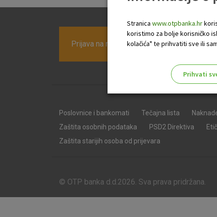
Stranica
www.otpbanka.hr
koris
koristimo za bolje korisničko i
Prijava na newsletter OTP banke
kolačića" te prihvatiti sve ili
Prihvati sv
Odaberite najbolju opciju za va
Poslovnice i bankomati
Tečajna lista
Naknad
Zaštita osobnih podataka
PSD2 Direktiva
Eti
Zaštita starijih osoba od prijevara
© OTP banka d.d.2026. Sva prava pridržana.