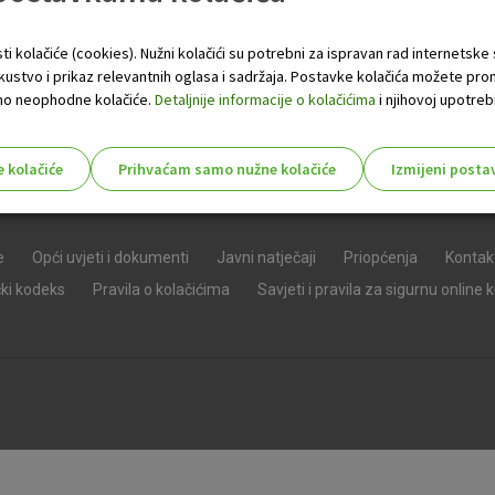
ti kolačiće (cookies). Nužni kolačići su potrebni za ispravan rad internetske
skustvo i prikaz relevantnih oglasa i sadržaja. Postavke kolačića možete pro
 samo neophodne kolačiće.
Detaljnije informacije o kolačićima
i njihovoj upotrebi
e kolačiće
Prihvaćam samo nužne kolačiće
Izmijeni posta
s!
e
Opći uvjeti i dokumenti
Javni natječaji
Priopćenja
Kontak
čki kodeks
Pravila o kolačićima
Savjeti i pravila za sigurnu online 
Nužni (tehnički) kolačići - uvijek 
Nužni
kolačići
Ovi kolačići nužni su za funkcioniranje internet
isključiti u našim sustavima. Uobičajeno se pos
radnje koje uključuju zahtjev za uslugama, kao 
preglednik možete postaviti da blokira te kolač
njima, ali u tom slučaju neki dijelovi stranice neće
pohranjuju nikakve informacije koje bi vas mogle