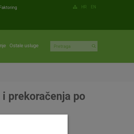
HR
EN
Faktoring
nje
Ostale usluge
i prekoračenja po