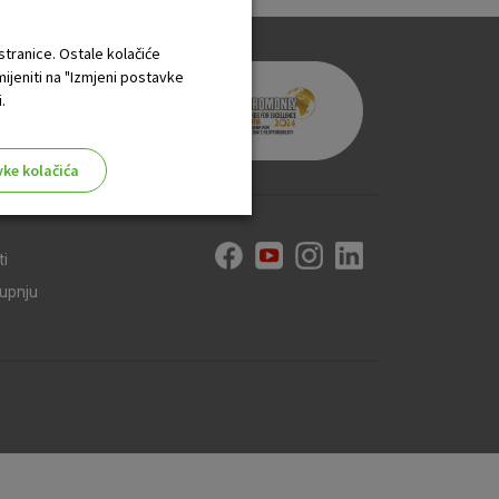
 stranice. Ostale kolačiće
mijeniti na "Izmjeni postavke
.
vke kolačića
ti
kupnju
aktivni
ske stranice i ne mogu se
tavljaju kao odgovor na vaše
što su postavke kolačića. Svoj
iće ili pošalje upozorenje o
 raditi. Ti kolačići ne
 identificirati.