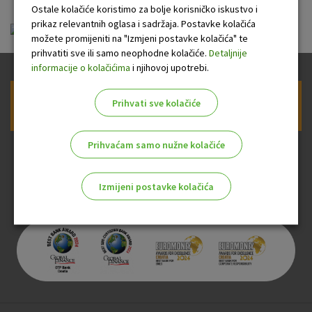
Ostale kolačiće koristimo za bolje korisničko iskustvo i
prikaz relevantnih oglasa i sadržaja. Postavke kolačića
Opci uvjeti OTP Pomoc na cesti (CLASSIC).pdf
možete promijeniti na "Izmjeni postavke kolačića" te
prihvatiti sve ili samo neophodne kolačiće.
Detaljnije
informacije o kolačićima
i njihovoj upotrebi.
Prihvati sve kolačiće
Prijava na newsletter OTP banke
Prihvaćam samo nužne kolačiće
Izmijeni postavke kolačića
Odaberite najbolju opciju za vas!