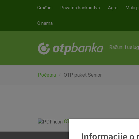
Skoči na glavni sadržaj
Građani
Privatno bankarstvo
Agro
Mala p
O nama
Računi i uslu
Početna
OTP paket Senior
OTP paket Senior.pdf
Informacije o