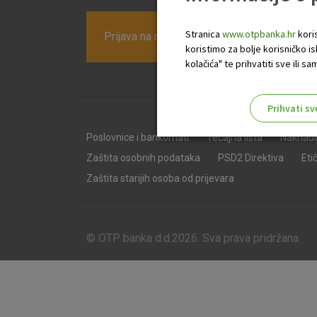
Stranica
www.otpbanka.hr
koris
Prijava na newsletter OTP banke
koristimo za bolje korisničko i
kolačića" te prihvatiti sve ili
Prihvati sv
Odaberite najbolju opciju za va
Poslovnice i bankomati
Tečajna lista
Naknad
Zaštita osobnih podataka
PSD2 Direktiva
Eti
Zaštita starijih osoba od prijevara
© OTP banka d.d.2026. Sva prava pridržana.