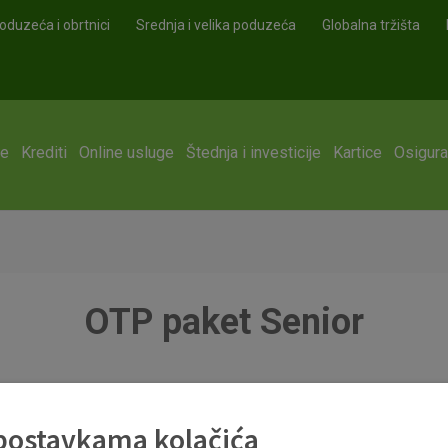
oduzeća i obrtnici
Srednja i velika poduzeća
Globalna tržišta
ge
Krediti
Online usluge
Štednja i investicije
Kartice
Osigura
OTP paket Senior
 postavkama kolačića