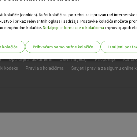
ti kolačiće (cookies). Nužni kolačići su potrebni za ispravan rad internetske
skustvo i prikaz relevantnih oglasa i sadržaja. Postavke kolačića možete pro
 samo neophodne kolačiće.
Detaljnije informacije o kolačićima
i njihovoj upotrebi
e kolačiće
Prihvaćam samo nužne kolačiće
Izmijeni posta
s!
e
Opći uvjeti i dokumenti
Javni natječaji
Priopćenja
Kontak
čki kodeks
Pravila o kolačićima
Savjeti i pravila za sigurnu online 
Nužni (tehnički) kolačići - uvijek 
Nužni
kolačići
Ovi kolačići nužni su za funkcioniranje internet
isključiti u našim sustavima. Uobičajeno se pos
radnje koje uključuju zahtjev za uslugama, kao 
preglednik možete postaviti da blokira te kolač
njima, ali u tom slučaju neki dijelovi stranice neće
pohranjuju nikakve informacije koje bi vas mogle