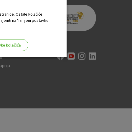
 stranice. Ostale kolačiće
mijeniti na "Izmjeni postavke
.
vke kolačića
ti
kupnju
aktivni
ske stranice i ne mogu se
tavljaju kao odgovor na vaše
što su postavke kolačića. Svoj
iće ili pošalje upozorenje o
 raditi. Ti kolačići ne
 identificirati.