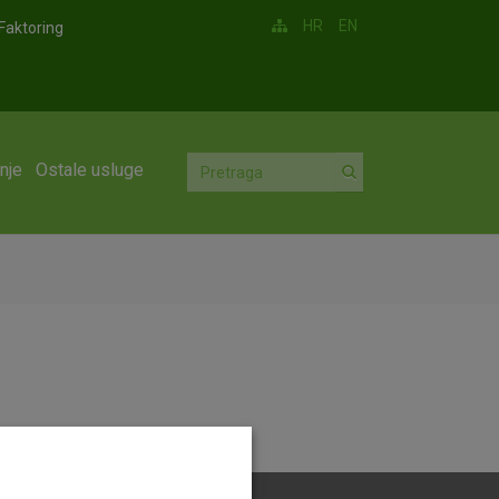
HR
EN
Faktoring
nje
Ostale usluge