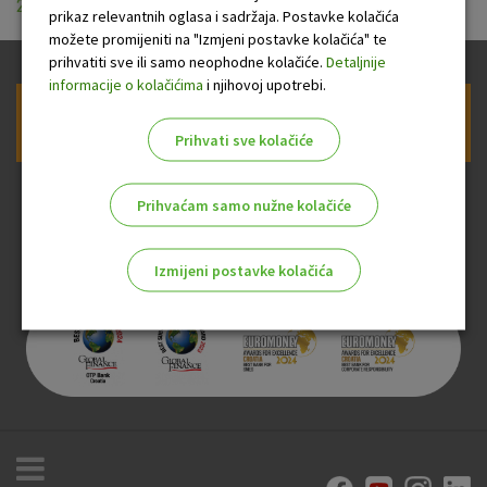
20190701.pdf
prikaz relevantnih oglasa i sadržaja. Postavke kolačića
možete promijeniti na "Izmjeni postavke kolačića" te
prihvatiti sve ili samo neophodne kolačiće.
Detaljnije
informacije o kolačićima
i njihovoj upotrebi.
Prijava na newsletter OTP banke
Prihvati sve kolačiće
Prihvaćam samo nužne kolačiće
Izmijeni postavke kolačića
Odaberite najbolju opciju za vas!