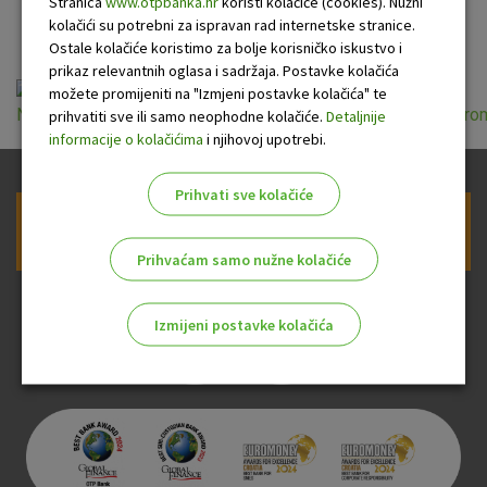
bankarstva
Stranica
www.otpbanka.hr
koristi kolačiće (cookies). Nužni
kolačići su potrebni za ispravan rad internetske stranice.
Ostale kolačiće koristimo za bolje korisničko iskustvo i
prikaz relevantnih oglasa i sadržaja. Postavke kolačića
možete promijeniti na "Izmjeni postavke kolačića" te
Naknade_OTP_banke_za_trans_racune_usluge_platnog_prom
prihvatiti sve ili samo neophodne kolačiće.
Detaljnije
informacije o kolačićima
i njihovoj upotrebi.
Prihvati sve kolačiće
Prijava na newsletter OTP banke
Prihvaćam samo nužne kolačiće
Izmijeni postavke kolačića
Odaberite najbolju opciju za vas!