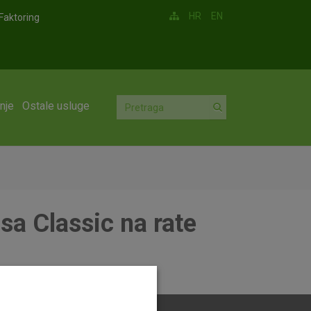
HR
EN
Faktoring
nje
Ostale usluge
isa Classic na rate