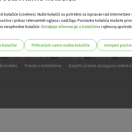
ti kolačiće (cookies). Nužni kolačići su potrebni za ispravan rad internetske
skustvo i prikaz relevantnih oglasa i sadržaja. Postavke kolačića možete pro
 samo neophodne kolačiće.
Detaljnije informacije o kolačićima
i njihovoj upotrebi
e kolačiće
Prihvaćam samo nužne kolačiće
Izmijeni posta
s!
e
Opći uvjeti i dokumenti
Javni natječaji
Priopćenja
Kontak
čki kodeks
Pravila o kolačićima
Savjeti i pravila za sigurnu online 
Nužni (tehnički) kolačići - uvijek 
Nužni
kolačići
Ovi kolačići nužni su za funkcioniranje internet
isključiti u našim sustavima. Uobičajeno se pos
radnje koje uključuju zahtjev za uslugama, kao 
preglednik možete postaviti da blokira te kolač
njima, ali u tom slučaju neki dijelovi stranice neće
pohranjuju nikakve informacije koje bi vas mogle