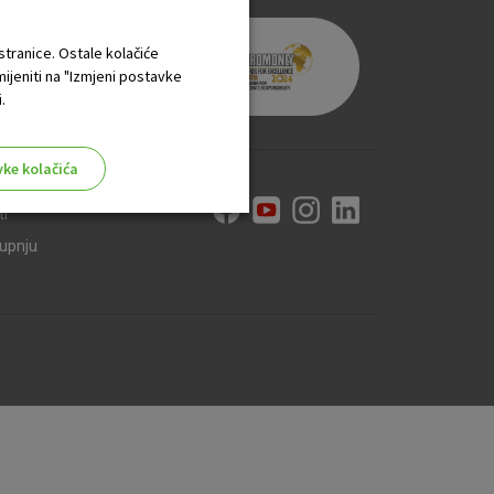
 stranice. Ostale kolačiće
mijeniti na "Izmjeni postavke
.
vke kolačića
ti
kupnju
aktivni
ske stranice i ne mogu se
tavljaju kao odgovor na vaše
što su postavke kolačića. Svoj
iće ili pošalje upozorenje o
 raditi. Ti kolačići ne
 identificirati.