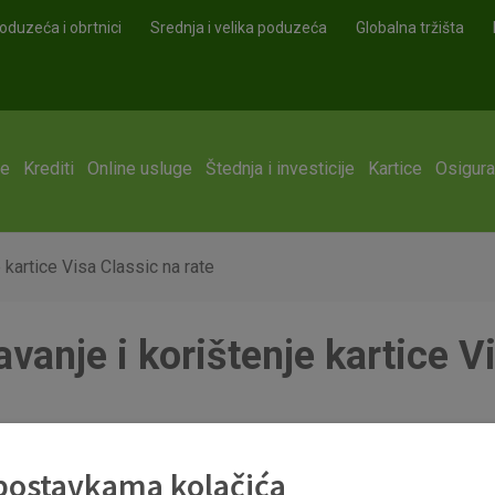
oduzeća i obrtnici
Srednja i velika poduzeća
Globalna tržišta
ge
Krediti
Online usluge
Štednja i investicije
Kartice
Osigura
e kartice Visa Classic na rate
avanje i korištenje kartice V
E_KARTICE_VISA_CL_RATE_2019_06.pdf
 postavkama kolačića