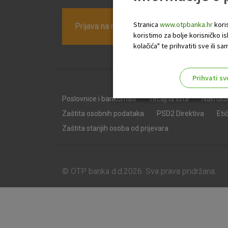
Stranica
www.otpbanka.hr
koris
Prijava na newsletter OTP banke
koristimo za bolje korisničko i
kolačića" te prihvatiti sve ili
Prihvati sv
Odaberite najbolju opciju za va
Poslovnice i bankomati
Tečajna lista
Naknad
Zaštita osobnih podataka
PSD2 Direktiva
Eti
Zaštita starijih osoba od prijevara
© OTP banka d.d.2026. Sva prava pridržana.