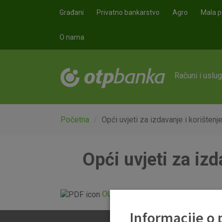
Skoči na glavni sadržaj
Građani
Privatno bankarstvo
Agro
Mala p
O nama
Računi i uslu
Početna
Opći uvjeti za izdavanje i korištenj
Opći uvjeti za izd
OU_ZA_IZDAVANJE_I_KORISTENJ
Informacije o