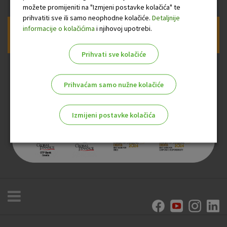
možete promijeniti na "Izmjeni postavke kolačića" te
prihvatiti sve ili samo neophodne kolačiće.
Detaljnije
informacije o kolačićima
i njihovoj upotrebi.
Prijava na newsletter OTP banke
Prihvati sve kolačiće
Prihvaćam samo nužne kolačiće
Izmijeni postavke kolačića
Odaberite najbolju opciju za vas!
Marketinški kolačići
Analitički kolačići
Nužni kolačići