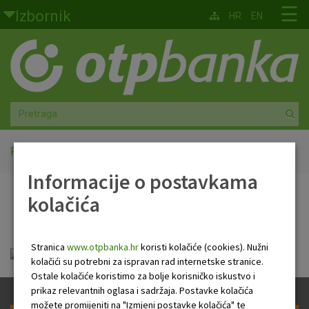
Skoči na glavni sadržaj
☰
Izbornik
HR
EN
Građani
Privatno bankarstvo
Agro
Mala poduzeća i obrtnici
Početna
Pravila - OTP start fond
Informacije o postavkama
Srednja i velika poduzeća
kolačića
Pravila - OTP start fond
Globalna tržišta
Stranica
www.otpbanka.hr
koristi kolačiće (cookies). Nužni
Faktoring
pravila_-_otp_start_.pdf
kolačići su potrebni za ispravan rad internetske stranice.
Ostale kolačiće koristimo za bolje korisničko iskustvo i
O nama
prikaz relevantnih oglasa i sadržaja. Postavke kolačića
možete promijeniti na "Izmjeni postavke kolačića" te