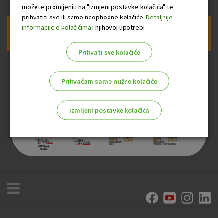
možete promijeniti na "Izmjeni postavke kolačića" te
prihvatiti sve ili samo neophodne kolačiće.
Detaljnije
informacije o kolačićima
i njihovoj upotrebi.
Prijava na newsletter OTP banke
Prihvati sve kolačiće
Prihvaćam samo nužne kolačiće
Izmijeni postavke kolačića
Odaberite najbolju opciju za vas!
Marketinški kolačići
Analitički kolačići
Nužni kolačići