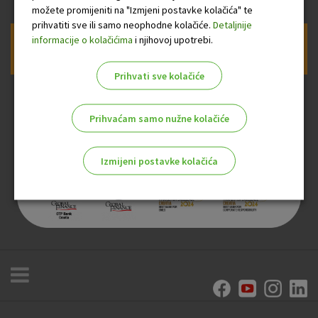
možete promijeniti na "Izmjeni postavke kolačića" te
prihvatiti sve ili samo neophodne kolačiće.
Detaljnije
informacije o kolačićima
i njihovoj upotrebi.
Prijava na newsletter OTP banke
Prihvati sve kolačiće
Prihvaćam samo nužne kolačiće
Izmijeni postavke kolačića
Odaberite najbolju opciju za vas!
Marketinški kolačići
Analitički kolačići
Nužni kolačići