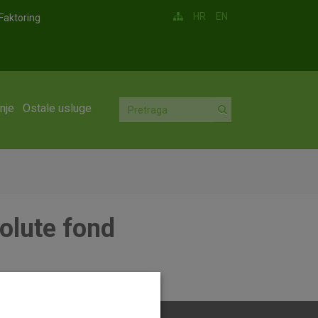
HR
EN
Faktoring
nje
Ostale usluge
solute fond