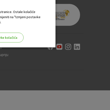
 stranice. Ostale kolačiće
mijeniti na "Izmjeni postavke
.
vke kolačića
ti
kupnju
aktivni
ske stranice i ne mogu se
tavljaju kao odgovor na vaše
što su postavke kolačića. Svoj
iće ili pošalje upozorenje o
 raditi. Ti kolačići ne
 identificirati.