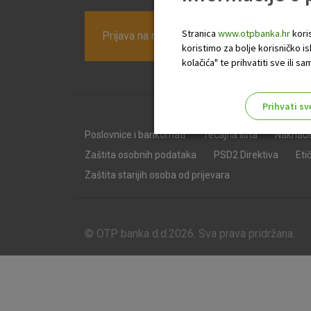
Stranica
www.otpbanka.hr
koris
Prijava na newsletter OTP banke
koristimo za bolje korisničko i
kolačića" te prihvatiti sve ili
Prihvati sv
Odaberite najbolju opciju za va
Poslovnice i bankomati
Tečajna lista
Naknad
Zaštita osobnih podataka
PSD2 Direktiva
Eti
Zaštita starijih osoba od prijevara
© OTP banka d.d.2026. Sva prava pridržana.