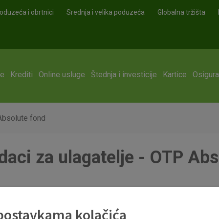
oduzeća i obrtnici
Srednja i velika poduzeća
Globalna tržišta
ge
Krediti
Online usluge
Štednja i investicije
Kartice
Osigura
 Absolute fond
daci za ulagatelje - OTP Ab
pdf
 postavkama kolačića