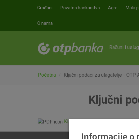
Skoči na glavni sadržaj
Građani
Privatno bankarstvo
Agro
Mala p
O nama
Računi i uslu
Početna
Ključni podaci za ulagatelje - OTP
Ključni po
KIID OTP ABSOLUTE FOND 2021.
Informacije o