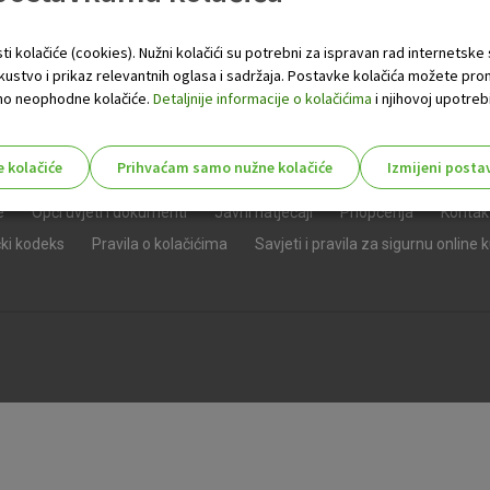
ti kolačiće (cookies). Nužni kolačići su potrebni za ispravan rad internetske
skustvo i prikaz relevantnih oglasa i sadržaja. Postavke kolačića možete pro
 samo neophodne kolačiće.
Detaljnije informacije o kolačićima
i njihovoj upotrebi
e kolačiće
Prihvaćam samo nužne kolačiće
Izmijeni posta
s!
e
Opći uvjeti i dokumenti
Javni natječaji
Priopćenja
Kontak
čki kodeks
Pravila o kolačićima
Savjeti i pravila za sigurnu online 
Nužni (tehnički) kolačići - uvijek 
Nužni
kolačići
Ovi kolačići nužni su za funkcioniranje internet
isključiti u našim sustavima. Uobičajeno se pos
radnje koje uključuju zahtjev za uslugama, kao 
preglednik možete postaviti da blokira te kolač
njima, ali u tom slučaju neki dijelovi stranice neće
pohranjuju nikakve informacije koje bi vas mogle