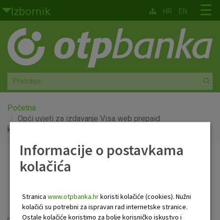
Skoči na glavni sadržaj
☰
Izbornik
HR
EN
Građani
Privatno bankarstvo
Agro
Mala poduzeća i obrtnici
Početna
Opći uvjeti za izdavanje Visa web prepaid
kartice
Srednja i velika poduzeća
Informacije o postavkama
Globalna tržišta
kolačića
Opći uvjeti za izdavanje
Faktoring
Visa web prepaid kartice
Stranica
www.otpbanka.hr
koristi kolačiće (cookies). Nužni
O nama
kolačići su potrebni za ispravan rad internetske stranice.
Ostale kolačiće koristimo za bolje korisničko iskustvo i