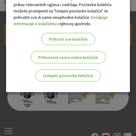
ou-visa-classic-web-prepaid.pdf
prikaz relevantnih oglasa i sadržaja. Postavke kolačića
možete promijeniti na "Izmjeni postavke kolačića" te
prihvatiti sve ili samo neophodne kolačiće.
Detaljnije
informacije o kolačićima
i njihovoj upotrebi.
Prijava na newsletter OTP banke
Prihvati sve kolačiće
Prihvaćam samo nužne kolačiće
Izmijeni postavke kolačića
Odaberite najbolju opciju za vas!