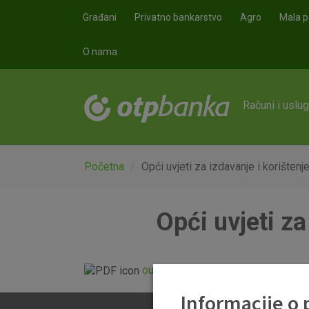
Skoči na glavni sadržaj
Građani
Privatno bankarstvo
Agro
Mala p
O nama
Računi i uslu
Početna
Opći uvjeti za izdavanje i korištenj
Opći uvjeti za
ou-visa-classic-na-rate.pdf
Informacije o