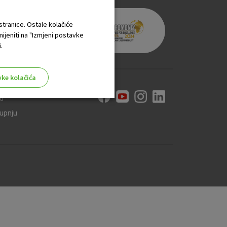
 stranice. Ostale kolačiće
mijeniti na "Izmjeni postavke
.
vke kolačića
ti
kupnju
aktivni
ske stranice i ne mogu se
tavljaju kao odgovor na vaše
što su postavke kolačića. Svoj
iće ili pošalje upozorenje o
 raditi. Ti kolačići ne
 identificirati.