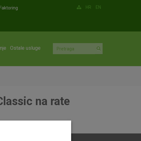
HR
EN
Faktoring
nje
Ostale usluge
Classic na rate