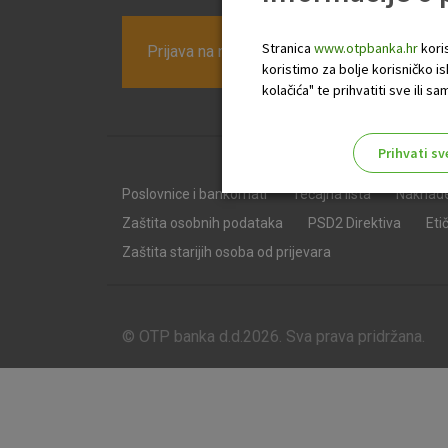
Stranica
www.otpbanka.hr
koris
Prijava na newsletter OTP banke
koristimo za bolje korisničko i
kolačića" te prihvatiti sve ili
Prihvati sv
Odaberite najbolju opciju za va
Poslovnice i bankomati
Tečajna lista
Naknad
Zaštita osobnih podataka
PSD2 Direktiva
Eti
Zaštita starijih osoba od prijevara
© OTP banka d.d.2026. Sva prava pridržana.