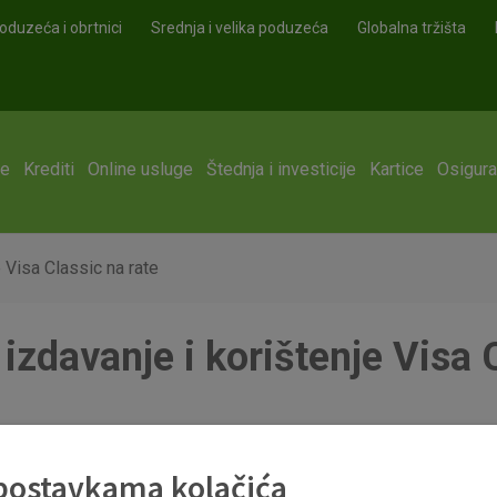
oduzeća i obrtnici
Srednja i velika poduzeća
Globalna tržišta
ge
Krediti
Online usluge
Štednja i investicije
Kartice
Osigura
e Visa Classic na rate
 izdavanje i korištenje Visa 
 postavkama kolačića