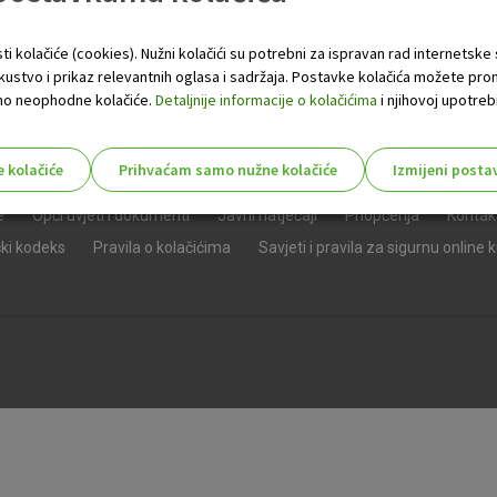
ti kolačiće (cookies). Nužni kolačići su potrebni za ispravan rad internetske
skustvo i prikaz relevantnih oglasa i sadržaja. Postavke kolačića možete pro
 samo neophodne kolačiće.
Detaljnije informacije o kolačićima
i njihovoj upotrebi
e kolačiće
Prihvaćam samo nužne kolačiće
Izmijeni posta
s!
e
Opći uvjeti i dokumenti
Javni natječaji
Priopćenja
Kontak
čki kodeks
Pravila o kolačićima
Savjeti i pravila za sigurnu online 
Nužni (tehnički) kolačići - uvijek 
Nužni
kolačići
Ovi kolačići nužni su za funkcioniranje internet
isključiti u našim sustavima. Uobičajeno se pos
radnje koje uključuju zahtjev za uslugama, kao 
preglednik možete postaviti da blokira te kolač
njima, ali u tom slučaju neki dijelovi stranice neće
pohranjuju nikakve informacije koje bi vas mogle