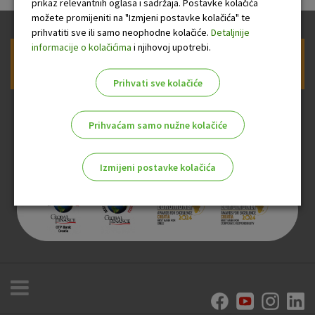
prikaz relevantnih oglasa i sadržaja. Postavke kolačića
možete promijeniti na "Izmjeni postavke kolačića" te
prihvatiti sve ili samo neophodne kolačiće.
Detaljnije
informacije o kolačićima
i njihovoj upotrebi.
Prijava na newsletter OTP banke
Prihvati sve kolačiće
Prihvaćam samo nužne kolačiće
Izmijeni postavke kolačića
Odaberite najbolju opciju za vas!
Marketinški kolačići
Analitički kolačići
Nužni kolačići