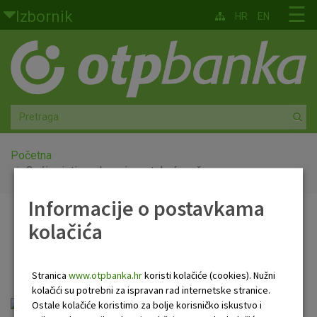
Skoči na glavni sadržaj
☰
Izbornik
HR
EN
Građani
Privatno bankarstvo
Agro
Mala poduzeća i obrtnici
Početna
Opći uvjeti poslovanja za tekuće račune
Srednja i velika poduzeća
Informacije o postavkama
Opći uvjeti poslovanja za
kolačića
Globalna tržišta
tekuće račune
Faktoring
Stranica
www.otpbanka.hr
koristi kolačiće (cookies). Nužni
kolačići su potrebni za ispravan rad internetske stranice.
O nama
ou-tekuci-racun.pdf
Ostale kolačiće koristimo za bolje korisničko iskustvo i