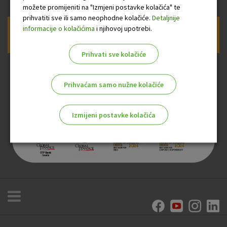
možete promijeniti na "Izmjeni postavke kolačića" te
prihvatiti sve ili samo neophodne kolačiće.
Detaljnije
informacije o kolačićima
i njihovoj upotrebi.
Prijava na newsletter OTP banke
Prihvati sve kolačiće
Prihvaćam samo nužne kolačiće
Izmijeni postavke kolačića
Odaberite najbolju opciju za vas!
Marketinški kolačići
Analitički kolačići
Nužni kolačići