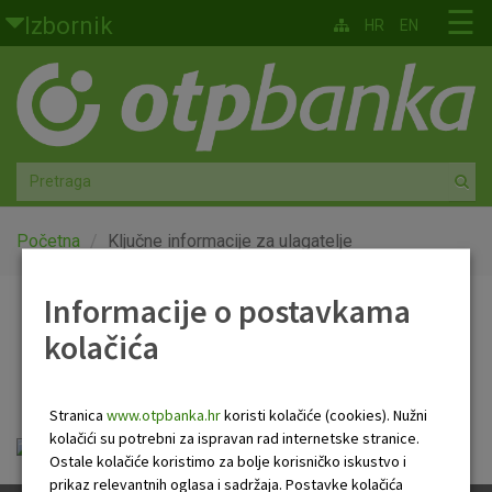
Skoči na glavni sadržaj
☰
Izbornik
HR
EN
Građani
Privatno bankarstvo
Agro
Mala poduzeća i obrtnici
Početna
Ključne informacije za ulagatelje
Srednja i velika poduzeća
Informacije o postavkama
Ključne informacije za
kolačića
Globalna tržišta
ulagatelje
Faktoring
Stranica
www.otpbanka.hr
koristi kolačiće (cookies). Nužni
kolačići su potrebni za ispravan rad internetske stranice.
PRIIP Multi USD 2.pdf
O nama
Ostale kolačiće koristimo za bolje korisničko iskustvo i
prikaz relevantnih oglasa i sadržaja. Postavke kolačića