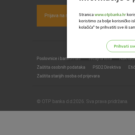
Stranica
www.otpbanka.hr
koris
Prijava na newsletter OTP banke
koristimo za bolje korisničko i
kolačića" te prihvatiti sve ili
Prihvati sv
Odaberite najbolju opciju za va
Poslovnice i bankomati
Tečajna lista
Naknad
Zaštita osobnih podataka
PSD2 Direktiva
Eti
Zaštita starijih osoba od prijevara
© OTP banka d.d.2026. Sva prava pridržana.