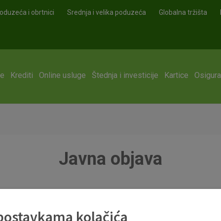
oduzeća i obrtnici
Srednja i velika poduzeća
Globalna tržišta
ge
Krediti
Online usluge
Štednja i investicije
Kartice
Osigura
Javna objava
6.xlsx
 postavkama kolačića