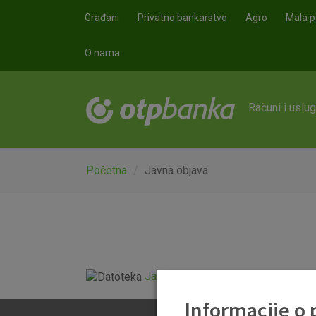
Skoči na glavni sadržaj
Građani
Privatno bankarstvo
Agro
Mala p
O nama
Računi i uslu
Početna
Javna objava
Javna objava OTP banka_31 3 202
Informacije o