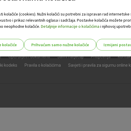
ti kolačiće (cookies). Nužni kolačići su potrebni za ispravan rad internetske
skustvo i prikaz relevantnih oglasa i sadržaja. Postavke kolačića možete pro
 samo neophodne kolačiće.
Detaljnije informacije o kolačićima
i njihovoj upotrebi
e kolačiće
Prihvaćam samo nužne kolačiće
Izmijeni posta
s!
e
Opći uvjeti i dokumenti
Javni natječaji
Priopćenja
Kontak
čki kodeks
Pravila o kolačićima
Savjeti i pravila za sigurnu online 
Nužni (tehnički) kolačići - uvijek 
Nužni
kolačići
Ovi kolačići nužni su za funkcioniranje internet
isključiti u našim sustavima. Uobičajeno se pos
radnje koje uključuju zahtjev za uslugama, kao 
preglednik možete postaviti da blokira te kolač
njima, ali u tom slučaju neki dijelovi stranice neće
pohranjuju nikakve informacije koje bi vas mogle