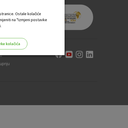
 stranice. Ostale kolačiće
mijeniti na "Izmjeni postavke
.
vke kolačića
ti
kupnju
aktivni
ske stranice i ne mogu se
tavljaju kao odgovor na vaše
što su postavke kolačića. Svoj
iće ili pošalje upozorenje o
 raditi. Ti kolačići ne
 identificirati.