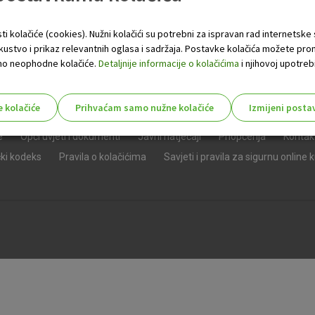
ti kolačiće (cookies). Nužni kolačići su potrebni za ispravan rad internetske
skustvo i prikaz relevantnih oglasa i sadržaja. Postavke kolačića možete pro
 samo neophodne kolačiće.
Detaljnije informacije o kolačićima
i njihovoj upotrebi
e kolačiće
Prihvaćam samo nužne kolačiće
Izmijeni posta
s!
e
Opći uvjeti i dokumenti
Javni natječaji
Priopćenja
Kontak
čki kodeks
Pravila o kolačićima
Savjeti i pravila za sigurnu online 
Nužni (tehnički) kolačići - uvijek 
Nužni
kolačići
Ovi kolačići nužni su za funkcioniranje internet
isključiti u našim sustavima. Uobičajeno se pos
radnje koje uključuju zahtjev za uslugama, kao 
preglednik možete postaviti da blokira te kolač
njima, ali u tom slučaju neki dijelovi stranice neće
pohranjuju nikakve informacije koje bi vas mogle