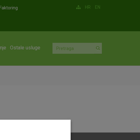
HR
EN
Faktoring
nje
Ostale usluge