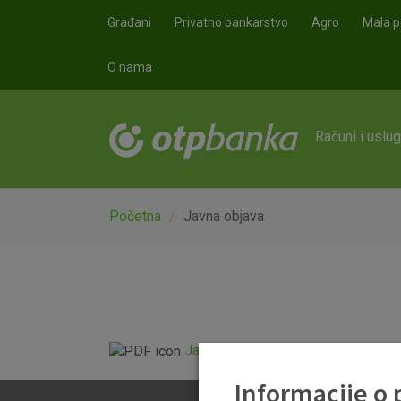
Skoči na glavni sadržaj
Građani
Privatno bankarstvo
Agro
Mala p
O nama
Računi i uslu
Početna
Javna objava
Javna objava_OTP banka_31 12 2
Informacije o