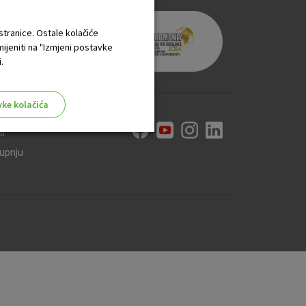
 stranice. Ostale kolačiće
mijeniti na "Izmjeni postavke
.
vke kolačića
ti
kupnju
aktivni
ske stranice i ne mogu se
tavljaju kao odgovor na vaše
što su postavke kolačića. Svoj
iće ili pošalje upozorenje o
 raditi. Ti kolačići ne
 identificirati.