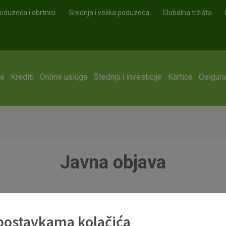
oduzeća i obrtnici
Srednja i velika poduzeća
Globalna tržišta
ge
Krediti
Online usluge
Štednja i investicije
Kartice
Osigura
Javna objava
025.pdf
 postavkama kolačića