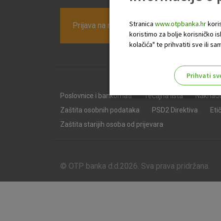
Stranica
www.otpbanka.hr
koris
Prijava na newsletter OTP banke
koristimo za bolje korisničko i
kolačića" te prihvatiti sve ili
Prihvati sv
Odaberite najbolju opciju za va
Poslovnice i bankomati
Tečajna lista
Naknad
Zaštita osobnih podataka
PSD2 Direktiva
Eti
Zaštita starijih osoba od prijevara
© OTP banka d.d.2026. Sva prava pridržana.