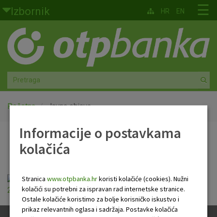
Skoči na glavni sadržaj
☰
Izbornik
HR
EN
Građani
Privatno bankarstvo
Agro
Mala poduzeća i obrtnici
Početna
Javna objava
Informacije o postavkama
Srednja i velika poduzeća
Javna objava
kolačića
Globalna tržišta
Faktoring
Stranica
www.otpbanka.hr
koristi kolačiće (cookies). Nužni
Javna objava_OTP banka_31 12
kolačići su potrebni za ispravan rad internetske stranice.
2023_FINAL.pdf
Ostale kolačiće koristimo za bolje korisničko iskustvo i
O nama
prikaz relevantnih oglasa i sadržaja. Postavke kolačića