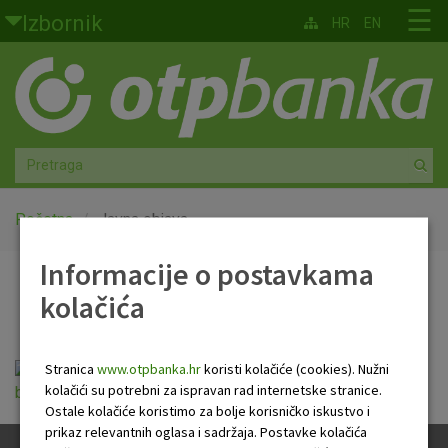
Skoči na glavni sadržaj
☰
Izbornik
HR
EN
Građani
Privatno bankarstvo
Agro
Mala poduzeća i obrtnici
Početna
Javna objava
Informacije o postavkama
Srednja i velika poduzeća
Javna objava
kolačića
Globalna tržišta
Faktoring
Stranica
www.otpbanka.hr
koristi kolačiće (cookies). Nužni
Javna objava_OTP
kolačići su potrebni za ispravan rad internetske stranice.
banka_30092019_FINAL.pdf
Ostale kolačiće koristimo za bolje korisničko iskustvo i
O nama
prikaz relevantnih oglasa i sadržaja. Postavke kolačića