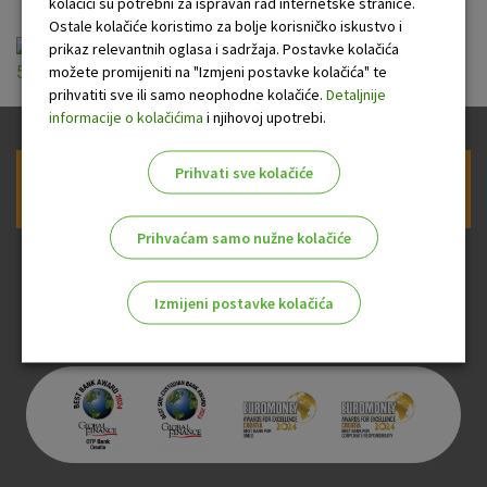
kolačići su potrebni za ispravan rad internetske stranice.
Ostale kolačiće koristimo za bolje korisničko iskustvo i
Naknade OTP banke_sefovi za potrosace od
prikaz relevantnih oglasa i sadržaja. Postavke kolačića
možete promijeniti na "Izmjeni postavke kolačića" te
5.10.2025.pdf
prihvatiti sve ili samo neophodne kolačiće.
Detaljnije
informacije o kolačićima
i njihovoj upotrebi.
Prihvati sve kolačiće
Prijava na newsletter OTP banke
Prihvaćam samo nužne kolačiće
Izmijeni postavke kolačića
Odaberite najbolju opciju za vas!