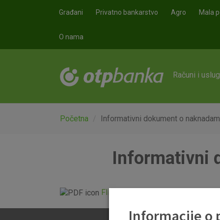
Skoči na glavni sadržaj
Građani
Privatno bankarstvo
Agro
Mala p
O nama
Računi i uslu
Početna
Informativni dokument o naknada
Informativni
FID-OTP_Premium+ 01.07.2026.p
Informacije o