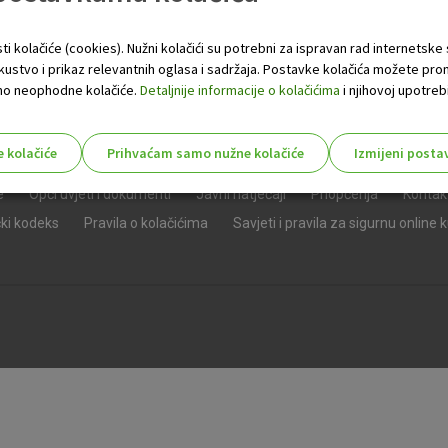
ti kolačiće (cookies). Nužni kolačići su potrebni za ispravan rad internetske
skustvo i prikaz relevantnih oglasa i sadržaja. Postavke kolačića možete pro
 samo neophodne kolačiće.
Detaljnije informacije o kolačićima
i njihovoj upotrebi
e kolačiće
Prihvaćam samo nužne kolačiće
Izmijeni posta
s!
e
Opći uvjeti i dokumenti
Javni natječaji
Priopćenja
Kontak
čki kodeks
Pravila o kolačićima
Savjeti i pravila za sigurnu online 
Nužni (tehnički) kolačići - uvijek 
Nužni
kolačići
Ovi kolačići nužni su za funkcioniranje internet
isključiti u našim sustavima. Uobičajeno se pos
radnje koje uključuju zahtjev za uslugama, kao 
preglednik možete postaviti da blokira te kolač
njima, ali u tom slučaju neki dijelovi stranice neće
pohranjuju nikakve informacije koje bi vas mogle