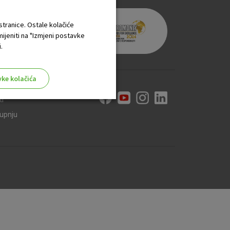
 stranice. Ostale kolačiće
mijeniti na "Izmjeni postavke
.
vke kolačića
ti
kupnju
aktivni
ske stranice i ne mogu se
tavljaju kao odgovor na vaše
što su postavke kolačića. Svoj
iće ili pošalje upozorenje o
 raditi. Ti kolačići ne
 identificirati.