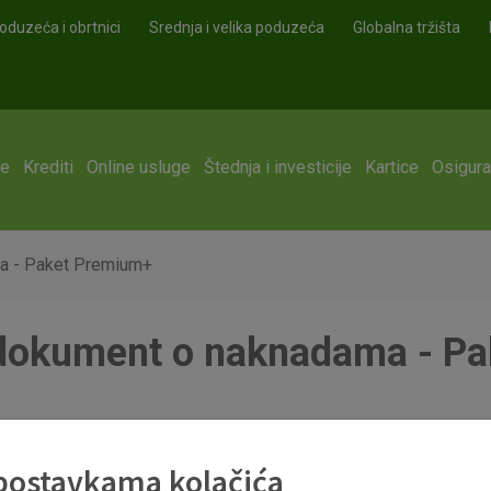
oduzeća i obrtnici
Srednja i velika poduzeća
Globalna tržišta
ge
Krediti
Online usluge
Štednja i investicije
Kartice
Osigura
ma - Paket Premium+
 dokument o naknadama - P
df
 postavkama kolačića