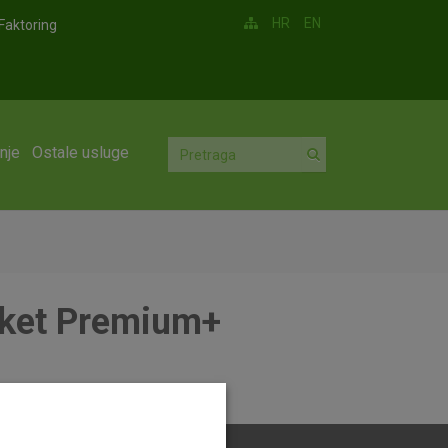
HR
EN
Faktoring
nje
Ostale usluge
aket Premium+