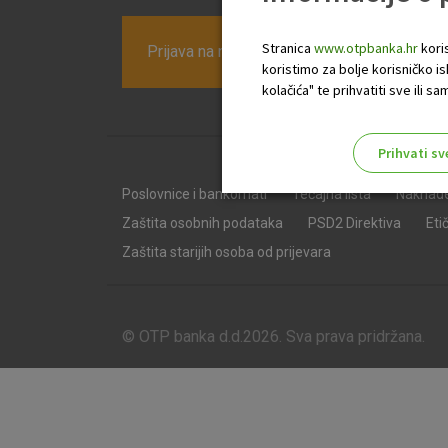
Stranica
www.otpbanka.hr
koris
Prijava na newsletter OTP banke
koristimo za bolje korisničko i
kolačića" te prihvatiti sve ili
Prihvati sv
Odaberite najbolju opciju za va
Poslovnice i bankomati
Tečajna lista
Naknad
Zaštita osobnih podataka
PSD2 Direktiva
Eti
Zaštita starijih osoba od prijevara
© OTP banka d.d.2026. Sva prava pridržana.