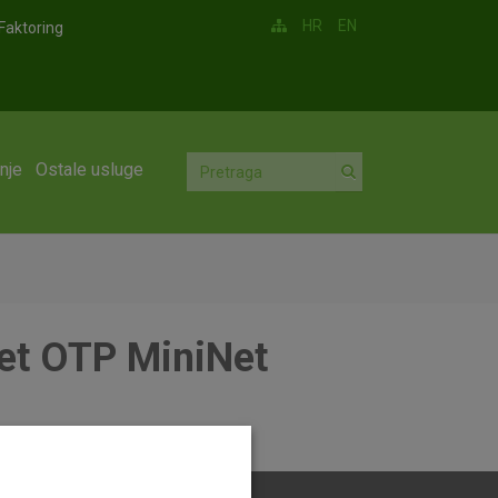
HR
EN
Faktoring
nje
Ostale usluge
et OTP MiniNet