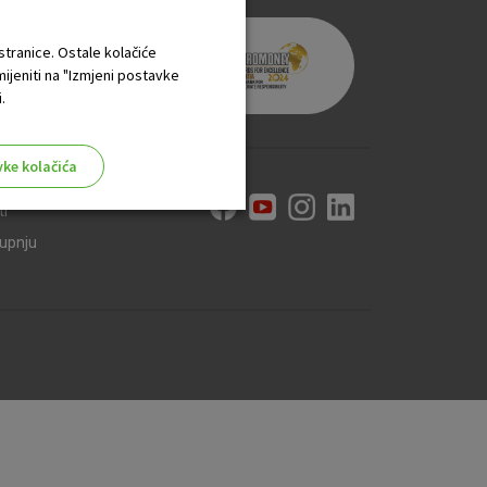
 stranice. Ostale kolačiće
mijeniti na "Izmjeni postavke
.
vke kolačića
ti
kupnju
aktivni
ske stranice i ne mogu se
tavljaju kao odgovor na vaše
što su postavke kolačića. Svoj
iće ili pošalje upozorenje o
 raditi. Ti kolačići ne
 identificirati.