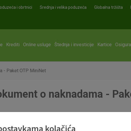
oduzeća i obrtnici
Srednja i velika poduzeća
Globalna tržišta
ge
Krediti
Online usluge
Štednja i investicije
Kartice
Osigura
a - Paket OTP MiniNet
dokument o naknadama - Pak
 postavkama kolačića