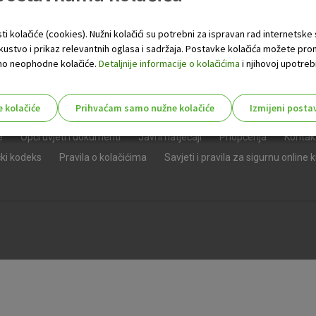
ti kolačiće (cookies). Nužni kolačići su potrebni za ispravan rad internetske
skustvo i prikaz relevantnih oglasa i sadržaja. Postavke kolačića možete pro
 samo neophodne kolačiće.
Detaljnije informacije o kolačićima
i njihovoj upotrebi
e kolačiće
Prihvaćam samo nužne kolačiće
Izmijeni posta
s!
e
Opći uvjeti i dokumenti
Javni natječaji
Priopćenja
Kontak
čki kodeks
Pravila o kolačićima
Savjeti i pravila za sigurnu online 
Nužni (tehnički) kolačići - uvijek 
Nužni
kolačići
Ovi kolačići nužni su za funkcioniranje internet
isključiti u našim sustavima. Uobičajeno se pos
radnje koje uključuju zahtjev za uslugama, kao 
preglednik možete postaviti da blokira te kolač
njima, ali u tom slučaju neki dijelovi stranice neće
pohranjuju nikakve informacije koje bi vas mogle