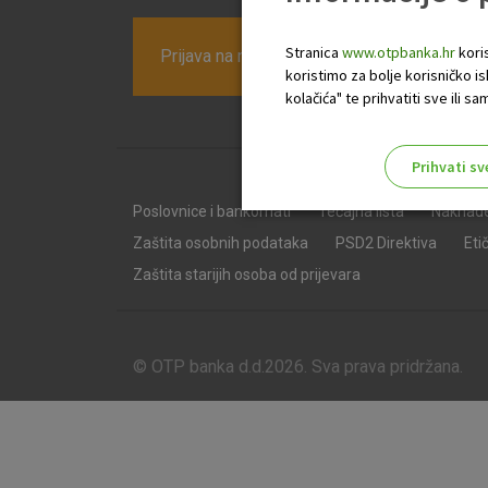
Stranica
www.otpbanka.hr
koris
Prijava na newsletter OTP banke
koristimo za bolje korisničko i
kolačića" te prihvatiti sve ili
Prihvati sv
Odaberite najbolju opciju za va
Poslovnice i bankomati
Tečajna lista
Naknad
Zaštita osobnih podataka
PSD2 Direktiva
Eti
Zaštita starijih osoba od prijevara
© OTP banka d.d.2026. Sva prava pridržana.