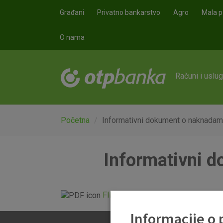
Skoči na glavni sadržaj
Građani
Privatno bankarstvo
Agro
Mala p
O nama
Računi i uslu
Početna
Informativni dokument o naknadam
Informativni 
FID-OTP_Mininet 01.07.2026.pdf
Informacije o