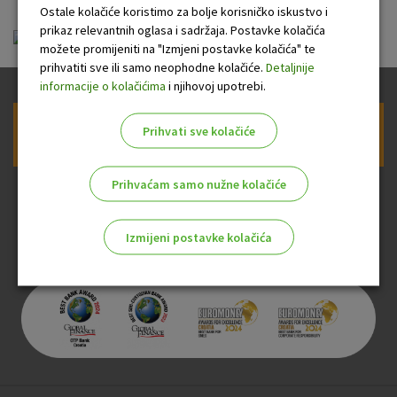
Ostale kolačiće koristimo za bolje korisničko iskustvo i
prikaz relevantnih oglasa i sadržaja. Postavke kolačića
FID-OTP_Active 01.07.2026.pdf
možete promijeniti na "Izmjeni postavke kolačića" te
prihvatiti sve ili samo neophodne kolačiće.
Detaljnije
informacije o kolačićima
i njihovoj upotrebi.
Prihvati sve kolačiće
Prijava na newsletter OTP banke
Prihvaćam samo nužne kolačiće
Izmijeni postavke kolačića
Odaberite najbolju opciju za vas!