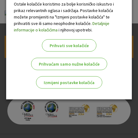
Ostale kolačiće koristimo za bolje korisničko iskustvo i
prikaz relevantnih oglasa i sadržaja. Postavke kolačića
FID-OTP_Dobrodošlica 01.07.2026.pdf
možete promijeniti na "Izmjeni postavke kolačića" te
prihvatiti sve ili samo neophodne kolačiće.
Detaljnije
informacije o kolačićima
i njihovoj upotrebi.
Prihvati sve kolačiće
Prijava na newsletter OTP banke
Prihvaćam samo nužne kolačiće
Izmijeni postavke kolačića
Odaberite najbolju opciju za vas!