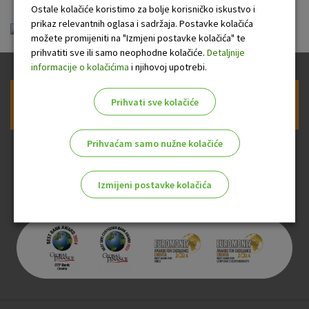
Ostale kolačiće koristimo za bolje korisničko iskustvo i
prikaz relevantnih oglasa i sadržaja. Postavke kolačića
FID-OTP_Dodatni račun 02.02.2026.pdf
možete promijeniti na "Izmjeni postavke kolačića" te
prihvatiti sve ili samo neophodne kolačiće.
Detaljnije
informacije o kolačićima
i njihovoj upotrebi.
Prihvati sve kolačiće
Prijava na newsletter OTP banke
Prihvaćam samo nužne kolačiće
Izmijeni postavke kolačića
Odaberite najbolju opciju za vas!