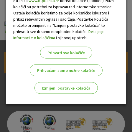
fondove_1
Stranica
www.otpbanka.hr
koristi kolačiće (cookies). Nužni
kolačići su potrebni za ispravan rad internetske stranice.
Ostale kolačiće koristimo za bolje korisničko iskustvo i
prikaz relevantnih oglasa i sadržaja. Postavke kolačića
Informacije o prikupljanju podataka za Ugovor
možete promijeniti na "Izmjeni postavke kolačića" te
za ulaganje u investicijske fondove_1.pdf
prihvatiti sve ili samo neophodne kolačiće.
Detaljnije
informacije o kolačićima
i njihovoj upotrebi.
Prihvati sve kolačiće
Prijava na newsletter OTP banke
Prihvaćam samo nužne kolačiće
Izmijeni postavke kolačića
Odaberite najbolju opciju za vas!