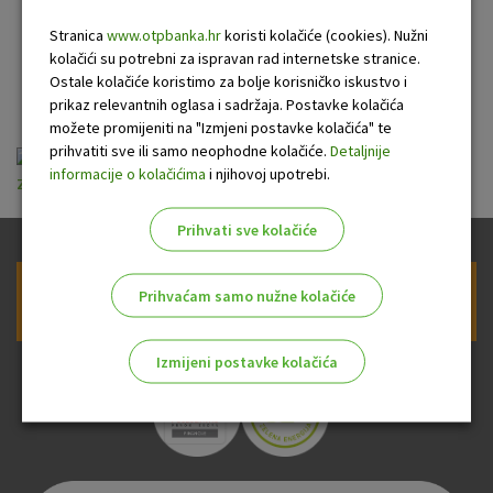
prigovora/reklamacije
Stranica
www.otpbanka.hr
koristi kolačiće (cookies). Nužni
kolačići su potrebni za ispravan rad internetske stranice.
zahtjeva
Ostale kolačiće koristimo za bolje korisničko iskustvo i
prikaz relevantnih oglasa i sadržaja. Postavke kolačića
možete promijeniti na "Izmjeni postavke kolačića" te
prihvatiti sve ili samo neophodne kolačiće.
Detaljnije
Informacije o prikupljanju podataka uz zahtjev
informacije o kolačićima
i njihovoj upotrebi.
za podnošenje prigovora reklamacije zahtjeva.pdf
Prihvati sve kolačiće
Prihvaćam samo nužne kolačiće
Prijava na newsletter OTP banke
Izmijeni postavke kolačića
Odaberite najbolju opciju za vas!