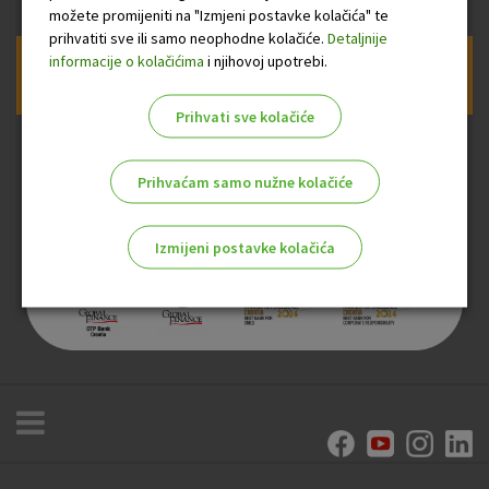
možete promijeniti na "Izmjeni postavke kolačića" te
prihvatiti sve ili samo neophodne kolačiće.
Detaljnije
informacije o kolačićima
i njihovoj upotrebi.
Prijava na newsletter OTP banke
Prihvati sve kolačiće
Prihvaćam samo nužne kolačiće
Izmijeni postavke kolačića
Odaberite najbolju opciju za vas!
Marketinški kolačići
Analitički kolačići
Nužni kolačići