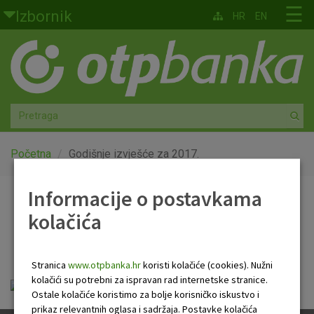
Skoči na glavni sadržaj
☰
Izbornik
HR
EN
Građani
Privatno bankarstvo
Agro
Mala poduzeća i obrtnici
Početna
Godišnje izvješće za 2017.
Srednja i velika poduzeća
Informacije o postavkama
Godišnje izvješće za
kolačića
Globalna tržišta
2017.
Faktoring
Stranica
www.otpbanka.hr
koristi kolačiće (cookies). Nužni
kolačići su potrebni za ispravan rad internetske stranice.
otp_gi_2017-hr-final-n.pdf
O nama
Ostale kolačiće koristimo za bolje korisničko iskustvo i
prikaz relevantnih oglasa i sadržaja. Postavke kolačića