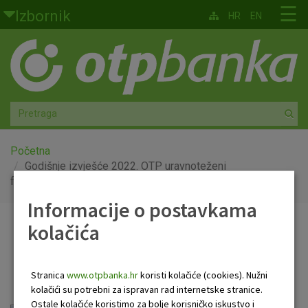
Skoči na glavni sadržaj
☰
Izbornik
HR
EN
Građani
Privatno bankarstvo
Agro
Mala poduzeća i obrtnici
Početna
Godišnje izvješće 2022. OTP uravnoteženi
fond
Srednja i velika poduzeća
Informacije o postavkama
Globalna tržišta
kolačića
Godišnje izvješće 2022.
Faktoring
OTP uravnoteženi fond
Stranica
www.otpbanka.hr
koristi kolačiće (cookies). Nužni
O nama
kolačići su potrebni za ispravan rad internetske stranice.
Ostale kolačiće koristimo za bolje korisničko iskustvo i