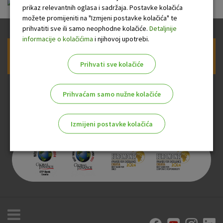
FS-03.03 OTP URAVNOTEŽENI 31.12.2022.pdf
prikaz relevantnih oglasa i sadržaja. Postavke kolačića
možete promijeniti na "Izmjeni postavke kolačića" te
prihvatiti sve ili samo neophodne kolačiće.
Detaljnije
informacije o kolačićima
i njihovoj upotrebi.
Prijava na newsletter OTP banke
Prihvati sve kolačiće
Prihvaćam samo nužne kolačiće
Izmijeni postavke kolačića
Odaberite najbolju opciju za vas!