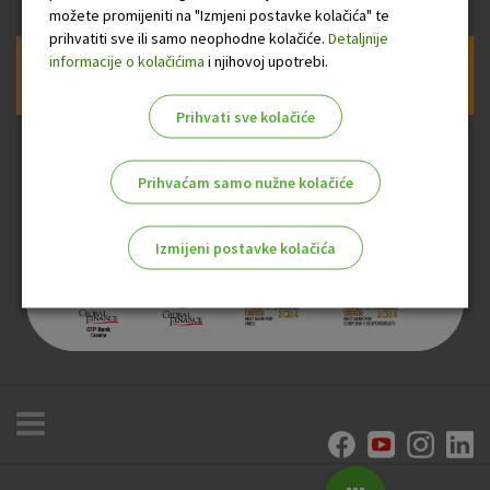
možete promijeniti na "Izmjeni postavke kolačića" te
prihvatiti sve ili samo neophodne kolačiće.
Detaljnije
informacije o kolačićima
i njihovoj upotrebi.
Prijava na newsletter OTP banke
Prihvati sve kolačiće
Prihvaćam samo nužne kolačiće
Izmijeni postavke kolačića
Odaberite najbolju opciju za vas!
Marketinški kolačići
Analitički kolačići
Nužni kolačići