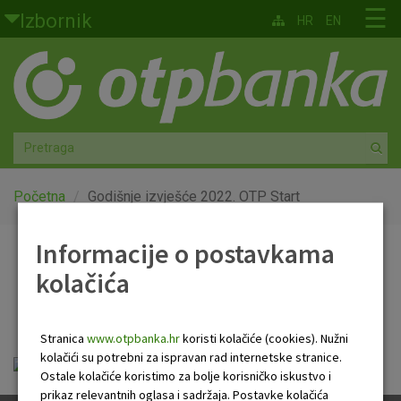
Skoči na glavni sadržaj
☰
Izbornik
HR
EN
Građani
Privatno bankarstvo
Agro
Mala poduzeća i obrtnici
Početna
Godišnje izvješće 2022. OTP Start
Srednja i velika poduzeća
Informacije o postavkama
Godišnje izvješće 2022.
kolačića
Globalna tržišta
OTP Start
Faktoring
Stranica
www.otpbanka.hr
koristi kolačiće (cookies). Nužni
kolačići su potrebni za ispravan rad internetske stranice.
FS-03.01 OTP START 31.12.2022.pdf
O nama
Ostale kolačiće koristimo za bolje korisničko iskustvo i
prikaz relevantnih oglasa i sadržaja. Postavke kolačića