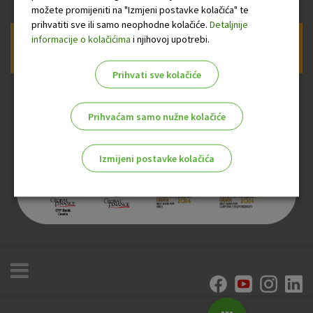
možete promijeniti na "Izmjeni postavke kolačića" te
prihvatiti sve ili samo neophodne kolačiće.
Detaljnije
informacije o kolačićima
i njihovoj upotrebi.
Prijava na newsletter OTP banke
Prihvati sve kolačiće
Prihvaćam samo nužne kolačiće
Izmijeni postavke kolačića
Odaberite najbolju opciju za vas!
Marketinški kolačići
Analitički kolačići
Nužni kolačići