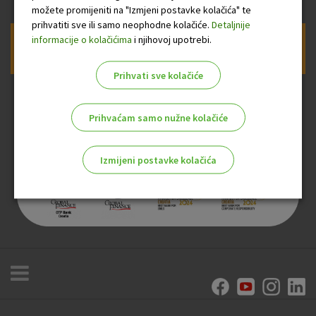
možete promijeniti na "Izmjeni postavke kolačića" te
prihvatiti sve ili samo neophodne kolačiće.
Detaljnije
informacije o kolačićima
i njihovoj upotrebi.
Prijava na newsletter OTP banke
Prihvati sve kolačiće
Prihvaćam samo nužne kolačiće
Izmijeni postavke kolačića
Odaberite najbolju opciju za vas!
Marketinški kolačići
Analitički kolačići
Nužni kolačići