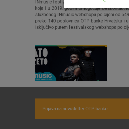
INmusic festival #14 održat će se na već dobr
Odaberite najbolju opciju za va
koja i u 2019. godini omogućuje beskontaktno
službenog INmusic webshopa po cijeni od 549 kn
preko 140 poslovnica OTP banke Hrvatska i u 
isključivo putem festivalskog webshopa po cijen
Prijava na newsletter OTP banke