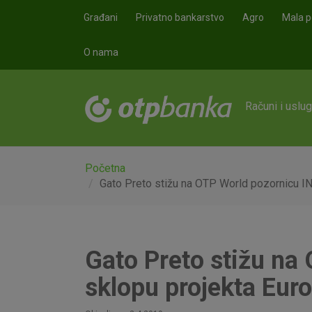
Skoči na glavni sadržaj
Građani
Privatno bankarstvo
Agro
Mala p
O nama
Računi i uslu
Početna
Gato Preto stižu na OTP World pozornicu IN
Gato Preto stižu na
sklopu projekta Eur