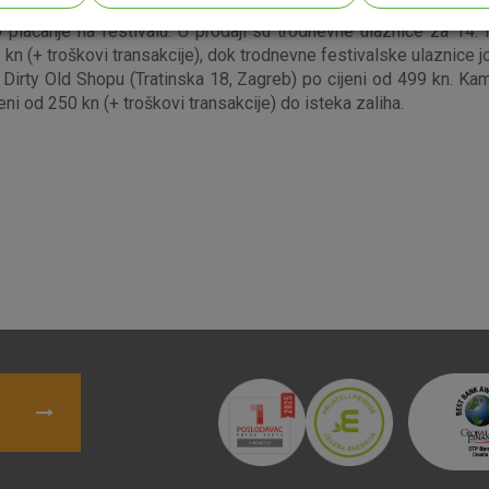
o poznatoj lokaciji jarunskih otoka u Zagrebu od 24. do 26. lip
s!
 plaćanje na festivalu. U prodaji su trodnevne ulaznice za 14.
 (+ troškovi transakcije), dok trodnevne festivalske ulaznice j
Dirty Old Shopu (Tratinska 18, Zagreb) po cijeni od 499 kn. 
i od 250 kn (+ troškovi transakcije) do isteka zaliha.
Nužni (tehnički) kolačići - uvijek 
Nužni
kolačići
Ovi kolačići nužni su za funkcioniranje internet
isključiti u našim sustavima. Uobičajeno se pos
radnje koje uključuju zahtjev za uslugama, kao 
preglednik možete postaviti da blokira te kolač
njima, ali u tom slučaju neki dijelovi stranice neće
pohranjuju nikakve informacije koje bi vas mogle
Analitički
Detaljnije informacije o kolačićima
kolačići