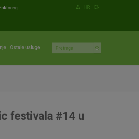
HR
EN
Faktoring
nje
Ostale usluge
c festivala #14 u