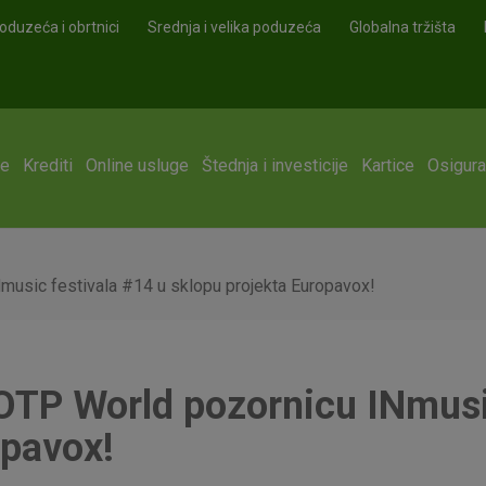
oduzeća i obrtnici
Srednja i velika poduzeća
Globalna tržišta
ge
Krediti
Online usluge
Štednja i investicije
Kartice
Osigura
music festivala #14 u sklopu projekta Europavox!
 OTP World pozornicu INmusi
opavox!