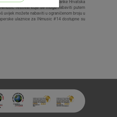
nja 2019. godine uz podršku OTP banke Hrvatska
 INmusic festival koje se mogu nabaviti putem
oš uvijek možete nabaviti u ograničenom broju u
Kamperske ulaznice za INmusic #14 dostupne su
aktivni
ske stranice i ne mogu se
tavljaju kao odgovor na vaše
što su postavke kolačića. Svoj
iće ili pošalje upozorenje o
 raditi. Ti kolačići ne
 identificirati.