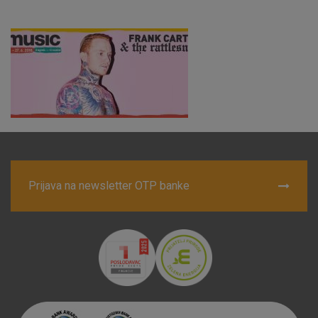
Nužni (tehnički) kolačići - uvijek aktivni
Ovi kolačići nužni su za funkcioniranje internetske stranice i
ne mogu se isključiti u našim sustavima. Uobičajeno se
postavljaju kao odgovor na vaše radnje koje uključuju zahtjev
za uslugama, kao što su postavke kolačića. Svoj preglednik
možete postaviti da blokira te kolačiće ili pošalje upozorenje
o njima, ali u tom slučaju neki dijelovi stranice neće raditi. Ti
kolačići ne pohranjuju nikakve informacije koje bi vas mogle
identificirati.
Detaljnije informacije o kolačićima
Prijava na newsletter OTP banke