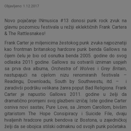
Objavljeno: 1.12.2017
Novo pojačanje INmusica #13 donosi punk rock zvuk na
glavnu pozornicu festivala u režiji eklektičnih Frank Cartera
& The Rattlesnakes!
Frank Carter je miljenicima žestokog punk zvuka najpoznatiji
kao frontman britanskog hardcore punk benda Gallows na
čijem čelu je bio od osnutka benda 2005. godine do svog
odlaska 2011 godine. Gallows su ostvarili izniman uspjeh
sa prva dva albuma,
Orchestra of Wolves
i
Grey Britain
,
nastupajući na cijelom nizu renomiranih festivala –
Readingu, Downloadu, South by Southwestu, itd. – i
zaradivši podršku velikana žanra poput Bad Religiona. Frank
Carter je napustio Gallows 2011. godine u želji da
dramatično promjeni svoj glazbeni izričaj. Iste godine Carter
osniva novi sastav, Pure Love, sa Jimom Carollom, bivšim
gitaristom The Hope Consipiracy i Suicide File, dvaju
hvaljenih hradcore punk bendova iz Bostona, u zajedničkoj
želji da se obojica stilski odmaknu od svojih punk početaka.