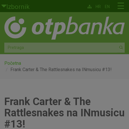
Skoči na glavni sadržaj
☰
Izbornik
HR
EN
Građani
Privatno bankarstvo
Agro
Mala poduzeća i obrtnici
Početna
Frank Carter & The Rattlesnakes na INmusicu #13!
Srednja i velika poduzeća
Globalna tržišta
Frank Carter & The
Faktoring
Rattlesnakes na INmusicu
O nama
#13!