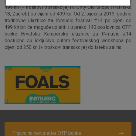
nabaviti putem službenog INmusic webshopa po cijeni od
Odaberite najbolju opciju za vas!
499 kn (+ troškovi transakcije) i u Dirty Old Shopu (Tratinska
18, Zagreb) po cijeni od 499 kn. Od 2. siječnja 2019. godine
trodnevne ulaznice za INmusic festival #14 po cijeni od
499 kn bit će moguće uplatiti i u preko 140 poslovnica OTP
banke Hrvatska. Kamperske ulaznice za INmusic #14
dostupne su isključivo putem festivalskog webshopa po
cijeni od 250 kn (+ troškovi transakcije) do isteka zaliha.
Marketinški kolačići
Analitički kolačići
Nužni kolačići
Prihvaćam upotrebu navedenih kolačića
Nužni (tehnički) kolačići - uvijek aktivni
Ovi kolačići nužni su za funkcioniranje internetske stranice i
ne mogu se isključiti u našim sustavima. Uobičajeno se
postavljaju kao odgovor na vaše radnje koje uključuju zahtjev
za uslugama, kao što su postavke kolačića. Svoj preglednik
Prijava na newsletter OTP banke
možete postaviti da blokira te kolačiće ili pošalje upozorenje