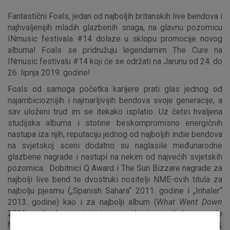
Fantastični Foals, jedan od najboljih britanskih live bendova i
najhvaljenijih mladih glazbenih snaga, na glavnu pozornicu
INmusic festivala #14 dolaze u sklopu promocije novog
albuma! Foals se pridružuju legendarnim The Cure na
INmusic festivalu #14 koji će se održati na Jarunu od 24. do
26. lipnja 2019. godine!
Foals od samoga početka karijere prati glas jednog od
najambicioznijih i najmarljivijih bendova svoje generacije, a
sav uloženi trud im se itekako isplatio. Uz četiri hvaljena
studijska albuma i stotine beskompromisno energičnih
nastupa iza njih, reputaciju jednog od najboljih indie bendova
na svjetskoj sceni dodatno su naglasile međunarodne
glazbene nagrade i nastupi na nekim od najvećih svjetskih
pozornica. Dobitnici Q Award i The Sun Bizzare nagrade za
najbolji live bend te dvostruki nositelji NME-ovih titula za
najbolju pjesmu („Spanish Sahara“ 2011. godine i „Inhaler“
2013. godine) kao i za najbolji album (
What Went Down
2016. godine), u svojoj intenzivnoj karijeri uzdigli su se do
headliner statusa na nizu svjetskih festivala - Reading,