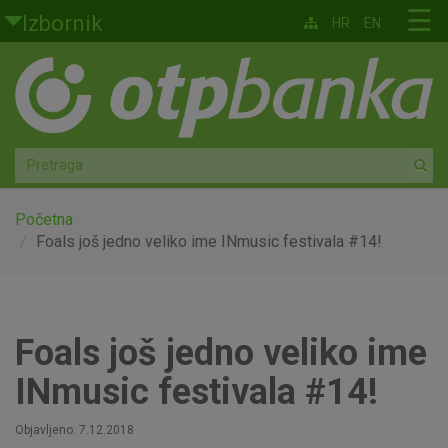
Skoči na glavni sadržaj
☰
Izbornik
HR
EN
Građani
Privatno bankarstvo
Agro
Mala poduzeća i obrtnici
Početna
Foals još jedno veliko ime INmusic festivala #14!
Srednja i velika poduzeća
Globalna tržišta
Foals još jedno veliko ime
Faktoring
INmusic festivala #14!
O nama
Objavljeno: 7.12.2018