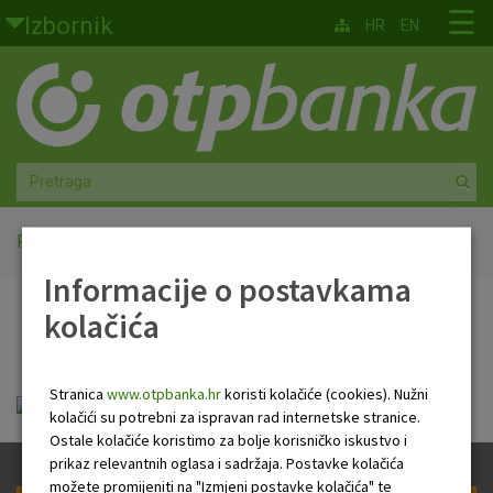
Skoči na glavni sadržaj
☰
Izbornik
HR
EN
Građani
Privatno bankarstvo
Agro
Mala poduzeća i obrtnici
Početna
Faktoring zahtjev
Informacije o postavkama
Srednja i velika poduzeća
kolačića
Faktoring zahtjev
Globalna tržišta
Stranica
www.otpbanka.hr
koristi kolačiće (cookies). Nužni
Faktoring
faktoring_zahtjev_otp.pdf
kolačići su potrebni za ispravan rad internetske stranice.
Ostale kolačiće koristimo za bolje korisničko iskustvo i
O nama
prikaz relevantnih oglasa i sadržaja. Postavke kolačića
možete promijeniti na "Izmjeni postavke kolačića" te