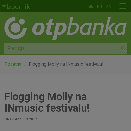
Skoči na glavni sadržaj
☰
Izbornik
HR
EN
Građani
Privatno bankarstvo
Agro
Mala poduzeća i obrtnici
Početna
Flogging Molly na INmusic festivalu!
Srednja i velika poduzeća
Globalna tržišta
Flogging Molly na
INmusic festivalu!
Faktoring
Objavljeno: 1.3.2017
O nama