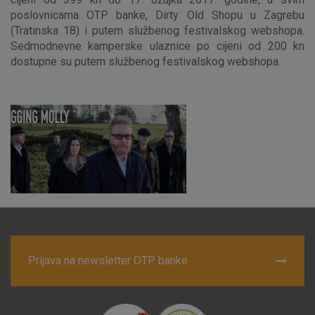
poslovnicama OTP banke, Dirty Old Shopu u Zagrebu
(Tratinska 18) i putem službenog festivalskog webshopa.
Sedmodnevne kamperske ulaznice po cijeni od 200 kn
dostupne su putem službenog festivalskog webshopa.
Advertising
Analytical
Essential
cookies
cookies
cookies
I agree to the use of the above cookie settings
Essential cookies
These cookies guarantee the proper functioning of the
website, enhance the user experience and collect
Prijava na newsletter OTP banke
information about the use of the website without identifying
visitors.