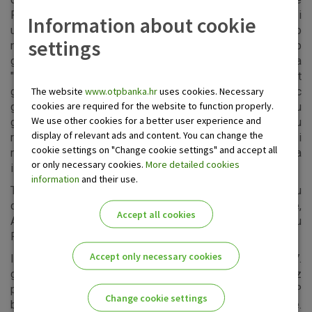
Programme) koji promiče mobilnost europskih glazbenika i
Information about cookie
u sklopu kojeg već godinama na INmusic festivalu gledamo
settings
neke od najperspektivnijih mladih europskih autora. Nastup
grupe Throes + The Shine dio je i višegodišnjeg ciklusa
"Multikulturalizam u glazbi" koji već preko devetnaest
The website
www.otpbanka.hr
uses cookies. Necessary
godina kontinuirano u Hrvatskoj predstavlja world music
cookies are required for the website to function properly.
glazbenike iz cijelog svijeta. Projekt "Multikulturalizam u
We use other cookies for a better user experience and
glazbi" nastoji kroz glazbu zrcaliti univerzalizam u
display of relevant ads and content. You can change the
raznolikosti, ukazati na važnost kulturnih raznolikosti i
cookie settings on "Change cookie settings" and accept all
njihovu nezamjenjivu ulogu u formiranju suvremenog društva
or only necessary cookies.
More detailed cookies
i kulture.
information
and their use.
Throes + The Shine priključuju se spektakularnom line-upu
dvanaestog INmusic festivala – Kings of Leon, Arcade Fire,
Accept all cookies
Alt-J, Kasabian, Michaelu Kiwanuki, Flogging Molly, Darku
Rundeku, Slaves i mnogim drugima.
Accept only necessary cookies
INmusic festival #12 održat će se od 19. do 21. lipnja 2017.
godine na prekrasnom zagrebačkom jezeru Jarun uz
potporu Ožujskog piva kao powered by sponzora te OTP
Change cookie settings
banke koja na festivalu omogućava beskontaktno plaćanje.