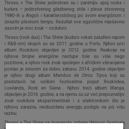
Throes + The Shine jedinstven su i zanimljiv spoj rocka i
kudura – jedinstvenog glazbenog stila i plesa stvorenog
1980-ih u Angoli i karakterističnog po svom energičnom i
izrazito plesnom tempu. Rezultat ove egzotične mješavine
sasvim je novi zvuk –
rockduro
.
Throes (rock duo) i The Shine (kuduro vokali zaluđeni rapom
i R&B-om) okupili su se 2011. godine u Portu. Njihov prvi
album
Rockduro
objavljen je 2012. godine. Reakcije na
njihove brojne energične nastupe bile su više nego
pozitivne, a njihov rock zvuk sjedinjen s afričkim vibracijama
postao je sinonim za dobru zabavu. 2014. godine objavljen
je njihov drugi album
Mambos de Otros Tipos
koji su
predstavili na velikim festivalima poput Rosklidea,
Lowlands, Rock en Siene… Njihov treći album
Wanga,
objavljen je 2016. godine, a na njemu su uz već prepoznatljiv
zvuk
rockdura
eksperimentirali i s elektronikom što je
njihovu zaraznu, neobuzdanu energiju podiglo na još višu
razinu.
Throes + The Shine na dvanaesto izdanje INmusic festivala
dolaze u sklopu ETEP projekta (European Talent Exchange