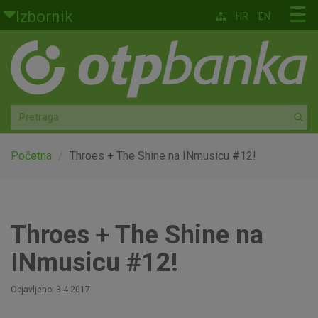
Skoči na glavni sadržaj
☰
Izbornik
HR
EN
Građani
Privatno bankarstvo
Agro
Mala poduzeća i obrtnici
Početna
Throes + The Shine na INmusicu #12!
Srednja i velika poduzeća
Globalna tržišta
Throes + The Shine na
INmusicu #12!
Faktoring
Objavljeno: 3.4.2017
O nama