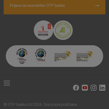
visitors.
Prijava na newsletter OTP banke
More detailed cookies information
© OTP banka d.d.2026. Sva prava pridržana.
Poslovnice i bankomati