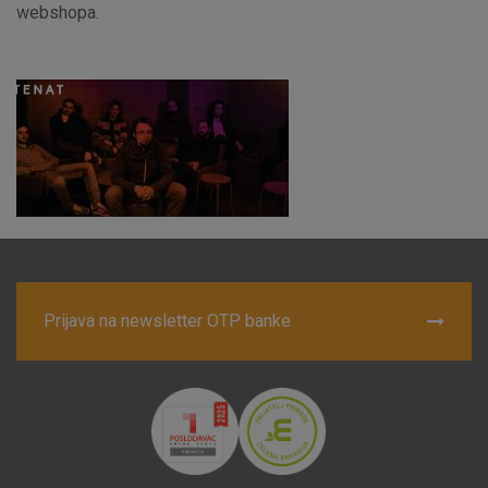
webshopa.
Marketinški kolačići
Analitički kolačići
Nužni kolačići
Prihvaćam upotrebu navedenih kolačića
Nužni (tehnički) kolačići - uvijek aktivni
Ovi kolačići nužni su za funkcioniranje internetske stranice i
Prijava na newsletter OTP banke
ne mogu se isključiti u našim sustavima. Uobičajeno se
postavljaju kao odgovor na vaše radnje koje uključuju zahtjev
za uslugama, kao što su postavke kolačića. Svoj preglednik
možete postaviti da blokira te kolačiće ili pošalje upozorenje
o njima, ali u tom slučaju neki dijelovi stranice neće raditi. Ti
kolačići ne pohranjuju nikakve informacije koje bi vas mogle
identificirati.